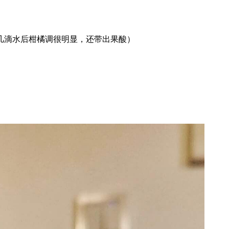
几滴水后柑橘调很明显，还带出果酸）