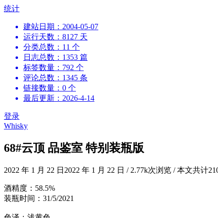
跳
统计
到
建站日期：2004-05-07
内
运行天数：8127 天
容
分类总数：11 个
日志总数：1353 篇
标签数量：792 个
评论总数：1345 条
链接数量：0 个
最后更新：2026-4-14
登录
Whisky
68#云顶 品鉴室 特别装瓶版
2022 年 1 月 22 日
2022 年 1 月 22 日
/
2.77k次浏览
/
本文共计21
酒精度：58.5%
装瓶时间：31/5/2021
色泽：浅黄色