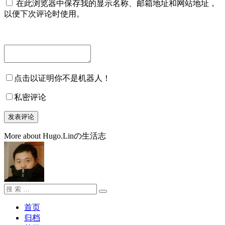
在此浏览器中保存我的显示名称、邮箱地址和网站地址，
以便下次评论时使用。
点击以证明你不是机器人！
私密评论
More about Hugo.Linの生活志
搜
搜
索：
索
首页
归档