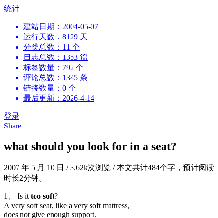
跳
统计
到
建站日期：2004-05-07
内
运行天数：8129 天
容
分类总数：11 个
日志总数：1353 篇
标签数量：792 个
评论总数：1345 条
链接数量：0 个
最后更新：2026-4-14
登录
Share
what should you look for in a seat?
2007 年 5 月 10 日
/
3.62k次浏览
/
本文共计484个字，预计阅读
时长2分钟。
1、 Is it
too soft
?
A very soft seat, like a very soft mattress,
does not give enough support.