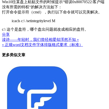
Win10往某盘上粘贴文件的时候提示“错误0x80070522:客户端
没有所需的特权“的解决方法如下：
打开命令提示符（cmd），执行以下命令就可以完美解决。
icacls c:\ /setintegritylevel M
c:\ 这个是盘符，哪个盘出问题就改成相应的盘符。
分享
读诗——年轻时，我们曾经相爱却浑然不知 »
文
« 正规word文档文件字体排版格式要求（标准）
章
更多类似文章
导
航