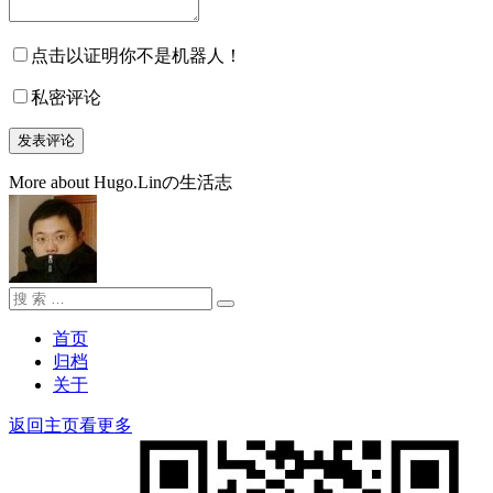
点击以证明你不是机器人！
私密评论
More about Hugo.Linの生活志
搜
搜
索：
索
首页
归档
关于
返回主页看更多