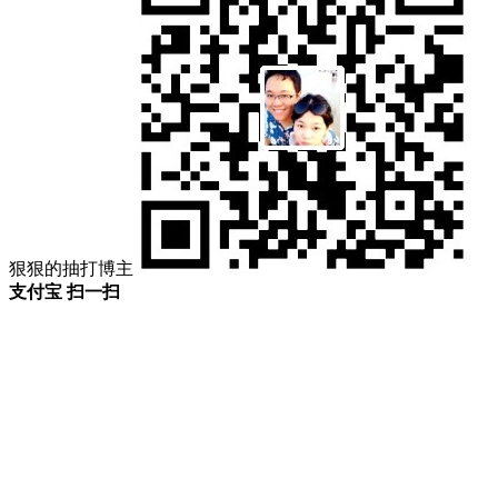
狠狠的抽打博主
支付宝 扫一扫