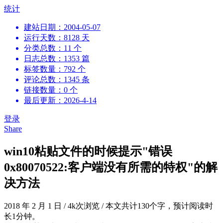
跳
统计
到
建站日期：2004-05-07
内
运行天数：8128 天
容
分类总数：11 个
日志总数：1353 篇
标签数量：792 个
评论总数：1345 条
链接数量：0 个
最后更新：2026-4-14
登录
Share
win10粘贴文件的时候提示"错误
0x80070522:客户端没有所需的特权"的解
决方法
2018 年 2 月 1 日
/
4k次浏览
/
本文共计130个字，预计阅读时
长1分钟。