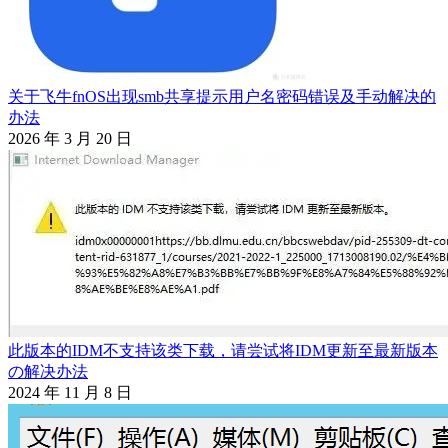
关于飞牛fnOS出现smb共享提示用户名密码错误及手动解决的
办法
2026 年 3 月 20 日
此版本的IDM不支持该类下载，请尝试将IDM更新至最新版本
の解决办法
2024 年 11 月 8 日