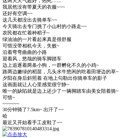
这两天天气超好，热死……
我居然没有带夏天的衣服~~~
还好有空调~~
这几天都没出去骑单车~~
今天骑出去专门挑了小山村的小路走~~
农民都在忙着种稻子~
绿油油的一片看起来真是很舒服
可惜没带相机今天，失败~
沿着弯弯曲曲的小路
迎着风，悠哉的骑车脚踏车
边上追逐着两条小狗，一群孵化不久的小鸡~
路两边嫩绿的稻苗，几头水牛悠闲的吃着田埂边的草~
夕阳在身后斜照着 在地上勾勒出你骑单车的影子
这画面就让人心里感觉很宁静~
唯一的缺陷就是边上还少了一辆脚踏车由美女陪着骑~
可惜~
~~~~~~
30分钟骑了7.5km~ 出汗了~~
哈
最近又开始看手工皮鞋了~~