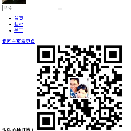
搜
搜
索：
索
首页
归档
关于
返回主页看更多
狠狠的抽打博主