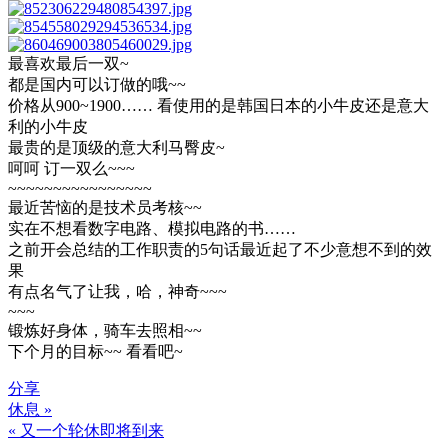
最喜欢最后一双~
都是国内可以订做的哦~~
价格从900~1900…… 看使用的是韩国日本的小牛皮还是意大
利的小牛皮
最贵的是顶级的意大利马臀皮~
呵呵 订一双么~~~
~~~~~~~~~~~~~~~~
最近苦恼的是技术员考核~~
实在不想看数字电路、模拟电路的书……
之前开会总结的工作职责的5句话最近起了不少意想不到的效
果
有点名气了让我，哈，神奇~~~
~~~
锻炼好身体，骑车去照相~~
下个月的目标~~ 看看吧~
分享
休息 »
文
« 又一个轮休即将到来
章