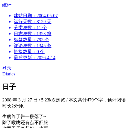
跳
统计
到
建站日期：2004-05-07
内
运行天数：8129 天
容
分类总数：11 个
日志总数：1353 篇
标签数量：792 个
评论总数：1345 条
链接数量：0 个
最后更新：2026-4-14
登录
Diaries
日子
2008 年 3 月 27 日
/
5.23k次浏览
/
本文共计479个字，预计阅读
时长2分钟。
生病终于告一段落了~
除了喉咙还有点不舒服