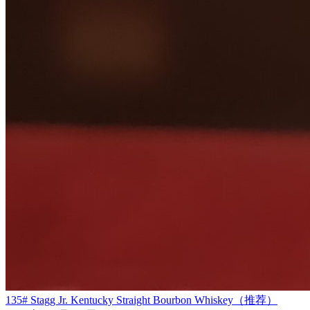
135# Stagg Jr. Kentucky Straight Bourbon Whiskey（推荐）