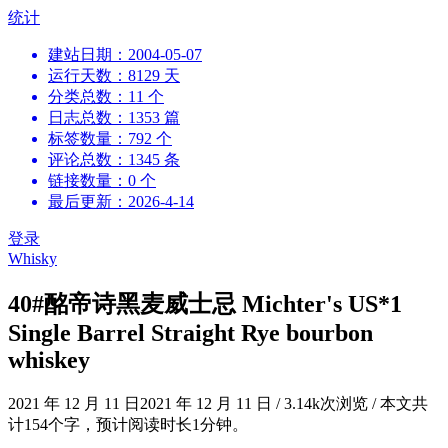
跳
统计
到
建站日期：2004-05-07
内
运行天数：8129 天
容
分类总数：11 个
日志总数：1353 篇
标签数量：792 个
评论总数：1345 条
链接数量：0 个
最后更新：2026-4-14
登录
Whisky
40#酩帝诗黑麦威士忌 Michter's US*1
Single Barrel Straight Rye bourbon
whiskey
2021 年 12 月 11 日
2021 年 12 月 11 日
/
3.14k次浏览
/
本文共
计154个字，预计阅读时长1分钟。