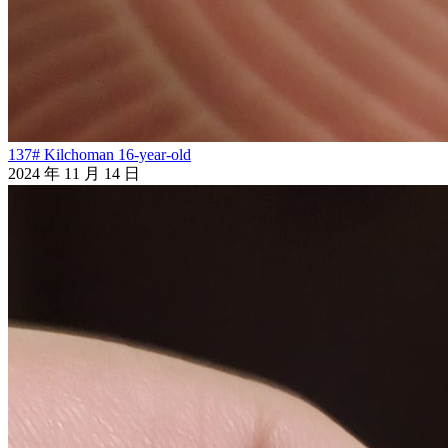
137# Kilchoman 16-year-old
2024 年 11 月 14 日