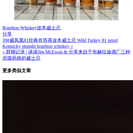
Bourbon Whiskey
波本威士忌
分享
39#威凤凰81经典肯塔基波本威士忌 Wild Turkey 81 proof
文
Kentucky straight bourbon whiskey »
章
« 群聊记录 | 谈谈Jim McEwan & 分享来自于布赫拉迪酒厂三种
泥煤风格的威士忌
导
航
更多类似文章