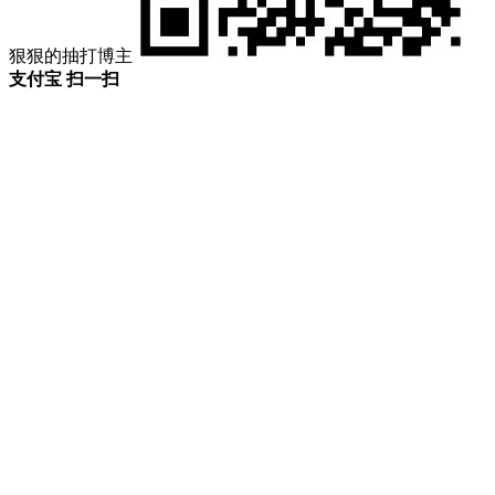
狠狠的抽打博主
支付宝 扫一扫