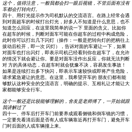
这个，值得注意，一般我都会扫一眼后视镜，不管后面有没有
车都会打转向灯。
四十、用灯光提示作为司机默认的交流语言。在路上经常会遇
到对面超车的时候打出灯光，好多人不知道是什么意思，也不
知道怎么回应，在这里我简单的说一下 里面的含义。比如你
在超车的时候，判断对面车可能在你超车的过程中构成危险，
此时你可以打出几下闪灯（操作：一般是把转向灯的把柄往上
拔动后松开，即一次 闪灯），告诉对面的车避让一下，如果
对面车也打出闪灯，即表示司机已经看到你在超车了，在允许
的情况下就会避让你。要是对面车没作出反应，你就无法判断
对 方的具体动态，在超车时就会犹豫不决，容易发生事故！
如果是连续打出多下快闪，即表示车速较快或即将产生危险，
请求紧急避让的意思。在这里，我希望开车的 朋友们都有能
够默认这种安全的交流语言，明确的提示、互相礼让才能让大
家都能够安全行车。
这个一般还是比较能够理解的，舍友是老师傅了，一开始就跟
我讲解过了
四十一、停车后打开车门前要养成观看侧镜和倒车镜的习惯，
一定要先看清后面是否有人或车辆靠近再打开车门，避免开车
门时后面的人或车辆撞上来。