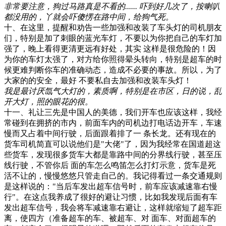
非常要注意，狗过马路真是不看的...... 吓到好几次了，按喇叭
都没用的，丫就会吓傻愣在路中间，给狗气死。
十、在这里，提醒和劝告一些加强和改装了车头灯的司机朋友
们，特别是加了刺眼的蓝光车灯，不要以为你把自己的车灯加
强了，晚上看得更清更远有好处，其实 这样是很危险的！因
为你的车灯太强了，对方给你照得晕头转向，特别是超车的时
候更难判断你车的准确动态，造成不必要的事故。所以，为了
大家的的安全，最好 不要私自去加强和改装车头灯！
我是最讨厌氙气大灯的，素质啊，特别是在市区，日的说，乱
开大灯，照的眼花的很。
十一、礼让三先是中国人的美德，我们开车也应该这样，我经
常碰到在拥挤的市内，前面车内的司机边打电话边开车，车速
慢而又占着中间行驶，后面跟着排了一 条长龙。还有现在的
货车司机简直可以说他们是"大佬"了，因为我经常在国道超这
些货车，发现很多货车大都是靠路中间的分界线行驶，甚至压
线行驶，不管你后 面的车怎么鸣笛怎么打灯示意，货车是死
活不让的，慢慢悠悠只管走自己的。我记得看过一条交通规则
是这样说的："当后车发出超车信号时，前车应该减速靠右慢
行"。在这点我养成了很好的避让习惯，比如我发现后面有车
发出超车信号，我会将车减速靠右避让，这样就缩短了超车距
离，使四方（准备超车的车、被超车、对 面车、对面超车的