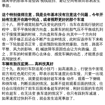
隔离带的那条车道会因 视线阻挡、避让空间有限而容易发生
事故。
这个特别值得注意，我是去年基本没有注意这个问题，今年开
始有注意开在路中间点，或者视野更好的那个车道
三十八、用手感觉轮胎气压变化的技巧：当车在直线行驶的过
程中，双手平衡轻握方向盘，如果车的轮胎气压不平衡或扎到
钉子慢慢泄漏的时候，方向盘和车身会 向其中一个方向转
动，用手修正后还会不断产生这种情况，此时应该停车下来检
查一下轮胎是否正常，提前预防轮胎突然爆胎。当然，路面不
平整、风力的影响、机 械故障等原因也会让方向跑偏。总
之，开车的时候要用心去体会、感觉车辆的动态，才能逐步提
高驾驶技术。
车辆有胎压监测...... 高科技真好
三十九、夜间行车防追尾小技巧：如高速路上，行驶当中发现
前方有红色尾灯灯光，即表示前车速度比你车慢。只要一出现
红色尾灯灯光，就要提前做好超车准备 动作，观看一下侧镜
和倒车镜，判断后面的情况。如果不提前观看后面的情况，往
往会出现你到了前车后面准备超车的时候，刚好后面的车也同
时在超车，在无法变 换车道的情况下，你只有踩刹车减速，
如果速度过快刹不住，就会发生追尾事故了。