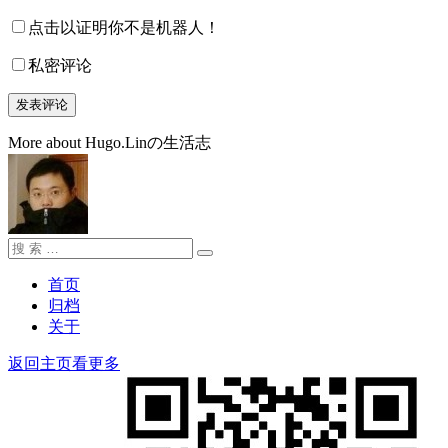
点击以证明你不是机器人！
私密评论
More about Hugo.Linの生活志
搜
搜
索：
索
首页
归档
关于
返回主页看更多