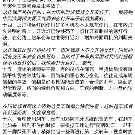
车突然变道就会发生事故了。
这条我严格执行的，在大雨的时候我就会开雾灯了。一般碰到
中到大雨跟大雾天气我都会打开车子前后的雾灯。
十四、近灯和远灯的使用好多司机都不太规范使用，在市内灯
火通明的路上，开近灯已经够亮了，照样开着刺眼的远灯行
驶。在公路上超车会车也懒得打近灯，增加对面司机的判断失
误。
这条我算比较严格执行了，市区我基本不会开远光灯，国道的
话有交汇车都会切换近灯，当然对于来车如果面对我闪灯提醒
还不切近灯的话，我也会打开远灯......赌气。
十五、货物的装卸要平衡，有的司机在卸完一半货物后没有重
新平衡货物继续行车，因为车的重心发心变化，往往造成车辆
侧翻的事故。侧翻是好多原因能造成的：合理的刹车、路面的
湿滑程度、路面的倾斜角度和方向、车速的判断、方向盘的转
动幅度等等。
在国道或者高速上碰到这类车我都会特别注意，赶快超车或者
保持远距离，实在很危险。
十六、合理使用刹车，没有ABS防抱死系统配置的车，在刹车
时如果一脚刹不住的时候，要根据车速进行"两脚刹车"，即不
要一脚踩死不动，稍微抬起一些再进行第二次刹车（视当时的