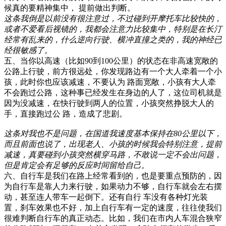
候真的要精神集中， 提前做出判断。
这条我倒是以前没有很注意过，不过碰到开摩托车比较快的，
或者不爱看后视镜的，我都会注意力比较集中，特别是在长汀
经常有乱来的，什么逆向行驶、横冲直撞之类的，我的神经已
经很敏感了。
五、当你以高速（比如90到100公里）的状态在非高速宽敞的
公路上行驶，前方很远处，你发现路边有一个大人牵着一个小
孩，此时你也应该减速，不要认为 路面宽敞，小孩有大人牵
不会跑过公路，这种事已经发生在身边的人了，这位司机就是
因为没减速，在快行驶到两人的位置，小孩突然挣脱大人的
手，直接跑过公 路，造成了悲剧。
这条对我也不是问题，在国道我速度基本保持在80公里以下，
而且前面也说了，出现老人、小孩的时候我会特别注意，提前
减速，真要碰到小孩突然横穿马路，不敢说一定不会出问题，
但是肯定会有足够的反应时间留给自己。
六、自行车是我们在路上经常看到的，也是要重点预防的，因
为自行车是靠人力来行驶，如果动力不够，自行车就会左右摆
动，甚至连人带车一起倒下。还有自行 车没有各种灯光装
置，刹车效果也不好，加上自行车有一定的速度，往往使我们
很难判断自行车的真正动态。比如，我们在市内人车混合狭窄