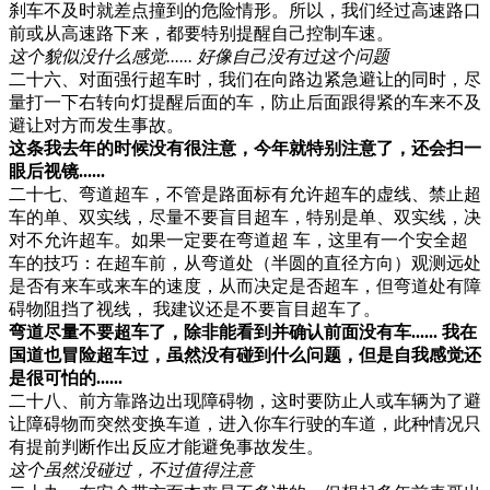
刹车不及时就差点撞到的危险情形。所以，我们经过高速路口
前或从高速路下来，都要特别提醒自己控制车速。
这个貌似没什么感觉...... 好像自己没有过这个问题
二十六、对面强行超车时，我们在向路边紧急避让的同时，尽
量打一下右转向灯提醒后面的车，防止后面跟得紧的车来不及
避让对方而发生事故。
这条我去年的时候没有很注意，今年就特别注意了，还会扫一
眼后视镜......
二十七、弯道超车，不管是路面标有允许超车的虚线、禁止超
车的单、双实线，尽量不要盲目超车，特别是单、双实线，决
对不允许超车。如果一定要在弯道超 车，这里有一个安全超
车的技巧：在超车前，从弯道处（半圆的直径方向）观测远处
是否有来车或来车的速度，从而决定是否超车，但弯道处有障
碍物阻挡了视线， 我建议还是不要盲目超车了。
弯道尽量不要超车了，除非能看到并确认前面没有车...... 我在
国道也冒险超车过，虽然没有碰到什么问题，但是自我感觉还
是很可怕的......
二十八、前方靠路边出现障碍物，这时要防止人或车辆为了避
让障碍物而突然变换车道，进入你车行驶的车道，此种情况只
有提前判断作出反应才能避免事故发生。
这个虽然没碰过，不过值得注意