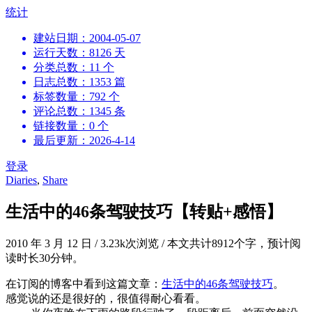
跳
统计
到
建站日期：2004-05-07
内
运行天数：8126 天
容
分类总数：11 个
日志总数：1353 篇
标签数量：792 个
评论总数：1345 条
链接数量：0 个
最后更新：2026-4-14
登录
Diaries
,
Share
生活中的46条驾驶技巧【转贴+感悟】
2010 年 3 月 12 日
/
3.23k次浏览
/
本文共计8912个字，预计阅
读时长30分钟。
在订阅的博客中看到这篇文章：
生活中的46条驾驶技巧
。
感觉说的还是很好的，很值得耐心看看。