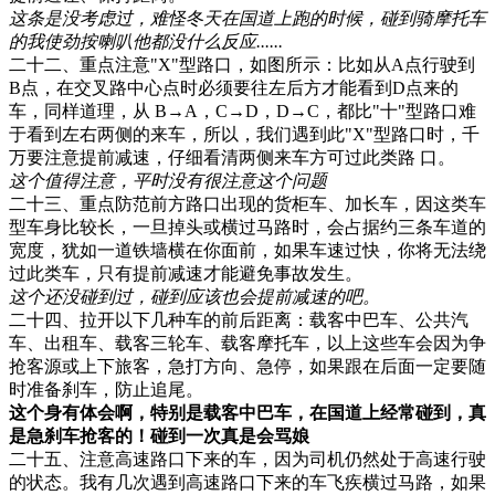
这条是没考虑过，难怪冬天在国道上跑的时候，碰到骑摩托车
的我使劲按喇叭他都没什么反应......
二十二、重点注意"X"型路口，如图所示：比如从A点行驶到
B点，在交叉路中心点时必须要往左后方才能看到D点来的
车，同样道理，从 B→A，C→D，D→C，都比"十"型路口难
于看到左右两侧的来车，所以，我们遇到此"X"型路口时，千
万要注意提前减速，仔细看清两侧来车方可过此类路 口。
这个值得注意，平时没有很注意这个问题
二十三、重点防范前方路口出现的货柜车、加长车，因这类车
型车身比较长，一旦掉头或横过马路时，会占据约三条车道的
宽度，犹如一道铁墙横在你面前，如果车速过快，你将无法绕
过此类车，只有提前减速才能避免事故发生。
这个还没碰到过，碰到应该也会提前减速的吧。
二十四、拉开以下几种车的前后距离：载客中巴车、公共汽
车、出租车、载客三轮车、载客摩托车，以上这些车会因为争
抢客源或上下旅客，急打方向、急停，如果跟在后面一定要随
时准备刹车，防止追尾。
这个身有体会啊，特别是载客中巴车，在国道上经常碰到，真
是急刹车抢客的！碰到一次真是会骂娘
二十五、注意高速路口下来的车，因为司机仍然处于高速行驶
的状态。我有几次遇到高速路口下来的车飞疾横过马路，如果