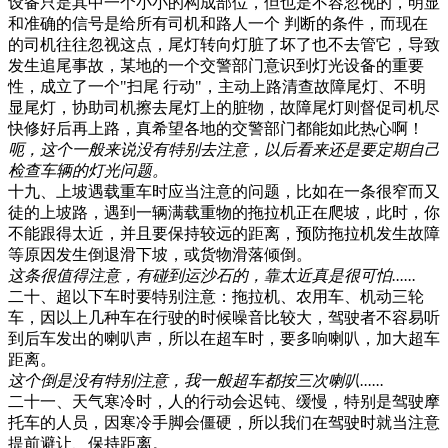
设备只是其中一个小小的构成部位，但也是不容忽视的，明显
和准确的信号是给所有司机和路人一个 判断的条件，而现在
的司机往往忽视这点，尾灯转向灯脏了坏了也不去管它，导致
发生追尾事故，某地的一个交警部门意识到灯光设备的重要
性，成立了一个"扫尾 行动"，主动上路清查故障尾灯、不明
显尾灯，协助司机擦去尾灯上的脏物，故障尾灯则督促司机尽
快修好后再上路，真希望各地的交警部门都能如此热心啊！
呃，这个一般来说没有特别去注意，以后看来还是要定期自己
检查车辆的灯光问题。
十九、上坡遇载重车时应当注意的问题，比如在一条很窄而又
徒的上坡路，遇到一辆满载重物的拖拉机正在爬坡，此时，你
不能跟得太近，并且要保持较远的距离，预防拖拉机发生故障
等原因发生倒退滑下坡，或货物滑落倾倒。
这条很值得注意，有碰到运沙石的，靠太近真是很可怕......
二十、超以下车时要特别注意：拖拉机、农用车、机动三轮
车，因以上几种车在行驶的时候噪音比较大，驾驶者不容易听
到后车发出的喇叭声，所以在超车时，要多响喇叭，加大超车
距离。
这个倒是没有特别注意，我一般超车都按三次喇叭......
二十一、天气寒冷时，人的行动会迟钝、缓慢，特别是驾驶摩
托车的人员，因寒冷手脚会僵硬，所以我们在驾驶时就当注意
提前避让、保持距离。