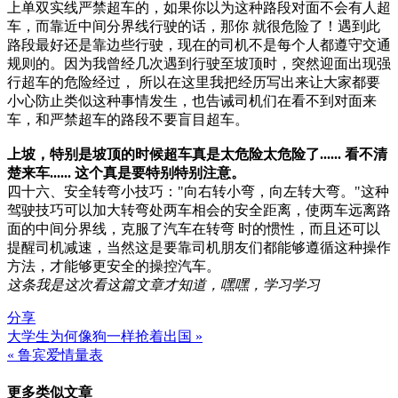
上单双实线严禁超车的，如果你以为这种路段对面不会有人超
车，而靠近中间分界线行驶的话，那你 就很危险了！遇到此
路段最好还是靠边些行驶，现在的司机不是每个人都遵守交通
规则的。因为我曾经几次遇到行驶至坡顶时，突然迎面出现强
行超车的危险经过， 所以在这里我把经历写出来让大家都要
小心防止类似这种事情发生，也告诫司机们在看不到对面来
车，和严禁超车的路段不要盲目超车。
上坡，特别是坡顶的时候超车真是太危险太危险了...... 看不清
楚来车...... 这个真是要特别特别注意。
四十六、安全转弯小技巧："向右转小弯，向左转大弯。"这种
驾驶技巧可以加大转弯处两车相会的安全距离，使两车远离路
面的中间分界线，克服了汽车在转弯 时的惯性，而且还可以
提醒司机减速，当然这是要靠司机朋友们都能够遵循这种操作
方法，才能够更安全的操控汽车。
这条我是这次看这篇文章才知道，嘿嘿，学习学习
分享
大学生为何像狗一样抢着出国 »
文
« 鲁宾爱情量表
章
更多类似文章
导