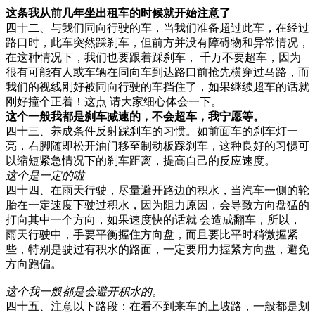
这条我从前几年坐出租车的时候就开始注意了
四十二、与我们同向行驶的车，当我们准备超过此车，在经过
路口时，此车突然踩刹车，但前方并没有障碍物和异常情况，
在这种情况下，我们也要跟着踩刹车， 千万不要超车，因为
很有可能有人或车辆在同向车到达路口前抢先横穿过马路，而
我们的视线刚好被同向行驶的车挡住了，如果继续超车的话就
刚好撞个正着！这点 请大家细心体会一下。
这个一般我都是刹车减速的，不会超车，我宁愿等。
四十三、养成条件反射踩刹车的习惯。如前面车的刹车灯一
亮，右脚随即松开油门移至制动板踩刹车，这种良好的习惯可
以缩短紧急情况下的刹车距离，提高自己的反应速度。
这个是一定的啦
四十四、在雨天行驶，尽量避开路边的积水，当汽车一侧的轮
胎在一定速度下驶过积水，因为阻力原因，会导致方向盘猛的
打向其中一个方向，如果速度快的话就 会造成翻车，所以，
雨天行驶中，手要平衡握住方向盘，而且要比平时稍微握紧
些，特别是驶过有积水的路面，一定要用力握紧方向盘，避免
方向跑偏。
这个我一般都是会避开积水的。
四十五、注意以下路段：在看不到来车的上坡路，一般都是划