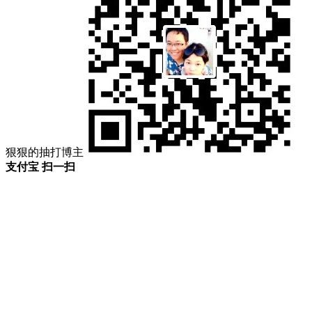
狠狠的抽打博主
支付宝 扫一扫