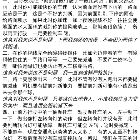
一、 当你夜晚在下雨的路段行驶了一段距离后，前面突然没
雨，此时你可能加快你的车速，认为前面是没有下雨的，路面
应该是干的，这是个不好的判断。因为前面刚刚 下停的雨会
给路面积水，如果此时你加速，加上夜晚视线不好，往往会使
地面的水大面积的溅到你的挡风玻璃上，那就会很危险了，所
以雨天行驶，一定要控制车 速。
这条对我来说不是问题，下雨我都还的很慢，不会因为雨停了
就提速。
二、在你的视线完全给障碍物挡住，比如旁边停着的车，有障
碍物挡住的十字路口等等，一定要先减速，不要产生侥幸心
理，哪怕是绿灯也要防止有人车横穿马路。
这条对我来说也不是问题，我一直都这样严格执行。
三、路上突然滚出来一个球，此时不管有没有人跑出来都要提
前减速，司机要有提前判断能力，要提前判断可能有小孩跑出
来去拿那个球。
这条对我也不是问题，只要路边出现老人、小孩我都注意力非
常集中，而且速度会提前减下来
四、正前方行驶中的一辆摩托车，驾驶摩托车的人，左手动了
一下，做出像打左转向灯的动作，但左转向灯并没有亮，此时
要判断转向灯可能故障，摩托车可能会 左转，这时要减速，
不能超车。现在交通意识淡薄的人太多了，有的人甚至不打转
向灯，不看后面有没有车就直接转向，所以，我们在开车的时