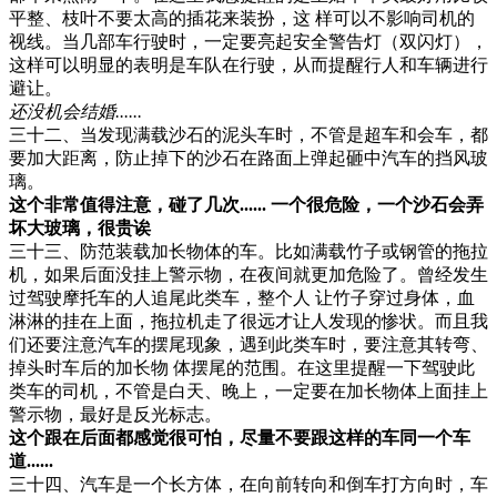
平整、枝叶不要太高的插花来装扮，这 样可以不影响司机的
视线。当几部车行驶时，一定要亮起安全警告灯（双闪灯），
这样可以明显的表明是车队在行驶，从而提醒行人和车辆进行
避让。
还没机会结婚......
三十二、当发现满载沙石的泥头车时，不管是超车和会车，都
要加大距离，防止掉下的沙石在路面上弹起砸中汽车的挡风玻
璃。
这个非常值得注意，碰了几次...... 一个很危险，一个沙石会弄
坏大玻璃，很贵诶
三十三、防范装载加长物体的车。比如满载竹子或钢管的拖拉
机，如果后面没挂上警示物，在夜间就更加危险了。曾经发生
过驾驶摩托车的人追尾此类车，整个人 让竹子穿过身体，血
淋淋的挂在上面，拖拉机走了很远才让人发现的惨状。而且我
们还要注意汽车的摆尾现象，遇到此类车时，要注意其转弯、
掉头时车后的加长物 体摆尾的范围。在这里提醒一下驾驶此
类车的司机，不管是白天、晚上，一定要在加长物体上面挂上
警示物，最好是反光标志。
这个跟在后面都感觉很可怕，尽量不要跟这样的车同一个车
道......
三十四、汽车是一个长方体，在向前转向和倒车打方向时，车