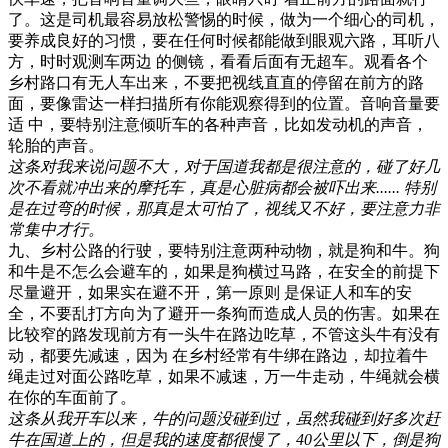
了。这是司机最容易放松警惕的时候，做为一个细心的司机，
要养成良好的习惯，要在任何时候都能做到眼观六路，耳听八
方，时时观测车两边 的侧镜，看看后面有无超车。观看各个
乡村路口有无人车出来，不要把视线直直的停留在前方的路
面，要像雷达一样扫描所有你能观察得到的位置。音响音量要
适 中，要特别注意倾听车的各种声音，比如发动机的声音，
轮胎的声音。
这条对我来说问题不大，对于国道我都是很注意的，碰了好几
次不看就冲出来的摩托车，真是心脏病都会被吓出来...... 特别
是在过弯的时候，那真是太可怕了，视线又不好，要注意力非
常集中才行。
九、乡村公路的行驶，要特别注意两种动物，就是狗和牛。狗
和牛是不怎么会避车的，如果是狗横过马路，在安全的前提下
尽量避开，如果实在避不开，第一原则 是保证人和车的安
全，不要乱打方向为了避开一条狗而造成人员的伤害。如果在
比较窄的路发现前方有一头牛在路边吃草，不管这头牛有没有
动，都要先减速，因为 在乡村经常有牛绑在路边，却拉着牛
绳走过对面公路吃草，如果不减速，万一牛走动，牛绳就会横
在你的车面前了。
这条从我开车以来，牛的问题没碰到过，虽然我碰到好多次赶
牛在国道上的，但是我的速度都很慢了，40公里以下，倒是狗