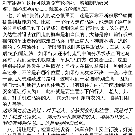
刹车距离）这样可以避免车轮抱死，增加制动效果。
呃，我的车有ABS...... 我基本分段踩刹车。
十七、准确判断行人的动态很重要，这是要靠不断积累经验而
提高判断能力的。比如，一个行人走过马路，他走到了路中间
的分界线或已过了分界线时看到你的车 行驶过来，这时行人
突然往后退或往回走的概率是相当低的，大都是停止前行或根
据你的车速选择跑或走过马路（非正常人：神质不清、疯的，
癫的，乞丐除外）， 所以我们这时应该采取减速，车从"人身
后"过的避让法；如果行人还未行走到中间分界线或企图过马
路时，我们应该采取减速，车从"人前方"过的避让法。这里
特别要说的是发生这种情况：当行人在横过马路时，见到你的
车过来，不管是在哪个位置，如果行人犹豫不决，一会儿停住
一会儿又想继续过马路时，这时我们一定 要特别注意！因为
我们无法判断行人的具体动态，只有稳住方向把车速减到能够
安全避让行人为止。此外就是要注意以下的行人：老人、儿
童、打手机过马路的人、 雨天打伞和穿雨衣的人、嘻笑打闹
的人等等。
这条我之前也说过，对于老人、小孩我会特别注意，倒是对于
打手机过马路的人、 雨天打伞和穿雨衣的人、嘻笑打闹的人
我没有特别注意...... 这是要提醒自己的。
十八、清理尾灯，检查灯光设备。汽车在路上安全行驶，灯光