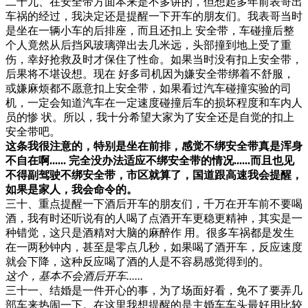
二十九、在安全带方面本来是不多讲的，但想起多年前表哥出
车祸的经过，我决定还是提醒一下开车的朋友们。我表哥当时
是坐在一辆小车的后排座，而且还扣上 安全带，车碰撞后整
个人竟然从后挡风玻璃弹出去几米远，头部撞到地上受了重
伤，幸好抢救及时才保住了性命。如果当时没有扣上安全带，
后果将不堪设想。现在 好多司机因为嫌安全带绑着不舒服，
或嫌麻烦都不愿意扣上安全带，如果看过汽车碰撞实验的司
机，一定会知道汽车在一定速度碰撞后车的损坏程度和车内人
员的惨 状。所以，我十分希望大家为了安全还是自觉的扣上
安全带吧。
这条我很注意的，特别是坐在前排，感觉不绑安全带真是浑身
不自在啊...... 完全没办法适应不绑安全带的情况......而且也见
不得副驾驶不绑安全带，市区就算了，国道跟高速我会提醒，
如果是家人，我会命令的。
三十、重点提醒一下酒后开车的朋友们，千万在开车前不要喝
酒，我有时还听说有的人喝了点酒开车更稳更精神，其实是一
种错觉，这只是酒精对大脑的麻醉作 用。很多车祸都是发生
在一两秒钟内，甚至是零点几秒，如果喝了酒开车，反应速度
就会下降，这种反应喝了酒的人是不容易感觉得到的。
这个，基本不会酒后开车......
三十一、结婚是一件开心的事，为了场面好看，免不了要弄几
部车来热闹一下。在这里我想提醒的是主婚车车头最好用比较