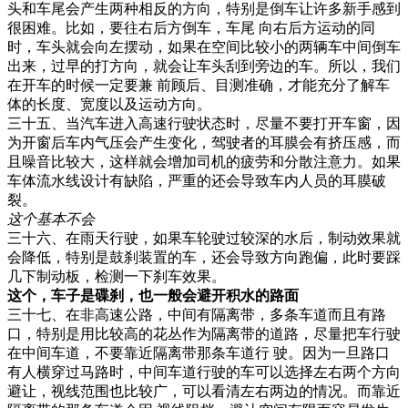
头和车尾会产生两种相反的方向，特别是倒车让许多新手感到
很困难。比如，要往右后方倒车，车尾 向右后方运动的同
时，车头就会向左摆动，如果在空间比较小的两辆车中间倒车
出来，过早的打方向，就会让车头刮到旁边的车。所以，我们
在开车的时候一定要兼 前顾后、目测准确，才能充分了解车
体的长度、宽度以及运动方向。
三十五、当汽车进入高速行驶状态时，尽量不要打开车窗，因
为开窗后车内气压会产生变化，驾驶者的耳膜会有挤压感，而
且噪音比较大，这样就会增加司机的疲劳和分散注意力。如果
车体流水线设计有缺陷，严重的还会导致车内人员的耳膜破
裂。
这个基本不会
三十六、在雨天行驶，如果车轮驶过较深的水后，制动效果就
会降低，特别是鼓刹装置的车，还会导致方向跑偏，此时要踩
几下制动板，检测一下刹车效果。
这个，车子是碟刹，也一般会避开积水的路面
三十七、在非高速公路，中间有隔离带，多条车道而且有路
口，特别是用比较高的花丛作为隔离带的道路，尽量把车行驶
在中间车道，不要靠近隔离带那条车道行 驶。因为一旦路口
有人横穿过马路时，中间车道行驶的车可以选择左右两个方向
避让，视线范围也比较广，可以看清左右两边的情况。而靠近