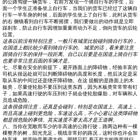
的公路驾驶一辆货车， 右前方发现一个骑自行车的学生，后
面一个学生正准备坐上自行车，当我们的货车已经过了这辆自
行车一半车身的时候，后面的学生坐上了自行车，此时从货车
的右 侧镜看到自行车不断摇摆，我们要做出的动作就是立即
踩刹车，防止自行车因增加重量而动力不足，倒向货车的后轮
位置。
这条以前没有特别注意，一般只有城里比较碰到骑自行车的，
在国道上都比较少看到骑自行车的。 城里的话，看来要注意
跟骑自行车的保持一段距离。自己以后要是在国道上骑自行车
也要非常注意后面的车辆才是。
七、尽量在安全的前提下，避开路面上的障碍物，经验丰富的
司机从很远处就可以判断障碍物的高度和长度，然后决定是采
取从车的中间过还是绕开障碍物。在这 提醒的是路面上的木
板类，尽量使轮胎不要压到这类东西，因为木板类常常带有钉
子，如果高速行驶的车压到钉子就会使轮胎爆胎，对车辆和人
员造成危险。
这条很值得注意，还真是会碰到，特别是在国道上、高速上，
而且高速上碰到更危险，车速这么高，不小心避让这类障碍物
都是很危险的事情。其实速度不要太高才是王道啊。
八、当你在宽敞而车少的非高速的公路行驶，路两边种有一棵
棵整齐的树，阳光充足，视线非常好的路况，这时你也许会加
快车速，把音响音量调大些，眼睛只盯 着正前方的路面就行