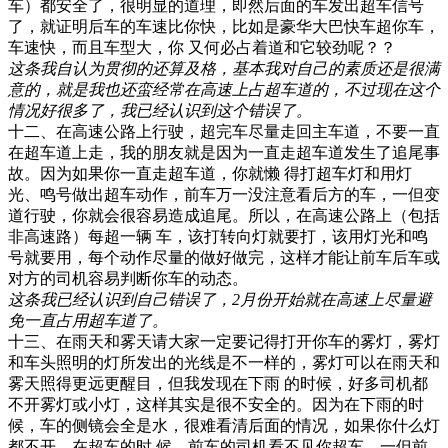
车）都安全了，很明显的道理，即然后面的车发出超车信号
了，就证明后车的车速比你快，比如是豪华大巴快车超你车，
车速快，而且车型大，你 又何必占着道和它较劲呢？？
这条我自认为贯彻的还算及格，基本我对自己的素质还是很满
意的，就是我也还蛮经常在高速上占超车道的，不过现在这个
情况好很多了，我已经认识到这个错误了。
十二、在高速公路上行驶，超完车尽量走回主车道，不要一直
在超车道上走，我的朋友就是因为一直走超车道发生了追尾事
故。因为如果你一直走超车道，你就懒 得打超车灯和用灯
光、鸣号做出超车动作，前车万一没注意看后方的车，一但变
道行驶，你就会很容易造成追尾。所以，在高速公路上（包括
非高速路）每超一辆 车，该打转向灯就要打，该用灯光和鸣
号就要用，每个动作尽量的做好做完，这样才能让前车后车或
对方的司机容易判断你车的动态。
这条我已经认识到自己错误了，2月份开始就在高速上尽量避
免一直占用超车道了。
十三、在雨天和雾天请大家一定要记得打开你车的雾灯，雾灯
和车头照明的灯所发出的光线是不一样的，雾灯可以在雨天和
雾天照得更远更醒目，但我发现在下雨 的时候，好多司机都
不开雾灯或小灯，这样其实是很不安全的。因为在下雨的时
候，车的侧镜会全是水，很难看清后面的情况，如果你什么灯
都不开，在超车的时 候，前车的司机看不见你超车，一但前