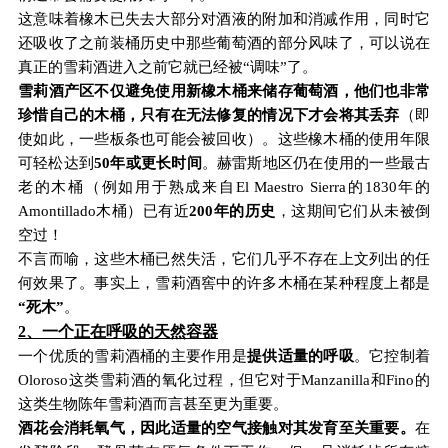
这意味着橡木已失去大部分对酒液的附加和消减作用，同时它
还吸收了之前装桶历史中那些葡萄酒的部分风味了，可以说在
真正的雪莉酒进入之前它就已经被“调味”了。
雪莉酒产区不仅避免使用新橡木桶来储存葡萄酒，他们也非常
珍惜自己的木桶，只有在无法修复的情况下才会将其丢弃
（即
使如此，一些板条也可能会被回收）。这些橡木桶的使用年限
可轻松达到
50年或更长时间
。赫雷斯地区仍在使用的一些最古
老的木桶（例如用于熟成来自El Maestro Sierra的1830年的
Amontillado木桶）已有近
200年的历史
，这期间它们从未被倒
空过！
不言而喻，这些木桶已然失活，它们几乎不存在上文列出的任
何效果了。事实上，雪莉酒窖中的许多木桶在某种程度上都是
“死木”
。
2、一个正在呼吸的天然容器
一个优质的雪莉酒桶的主要作用是
提供适量的呼吸
。它控制着
Oloroso这类雪莉酒的氧化过程，但它对于Manzanilla和Fino的
这类生物陈年雪莉酒而言甚至更为重要。
酒花会消耗氧气，因此适量的空气接触对其发育至关重要。
在