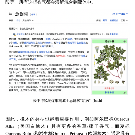
酸等。所有这些香气都会溶解混合到液体中。
怪不得说泥煤烟熏威士忌能够“治病”（bushi
因此，橡木的类型也起着重要作用，例如阿尔巴栎Quercus
Alba（美国白橡木）具有更多的香草/椰子香气，而夏栎
Quercus Robur和岩生栎Quercus Petraea（欧洲橡木）通常具有