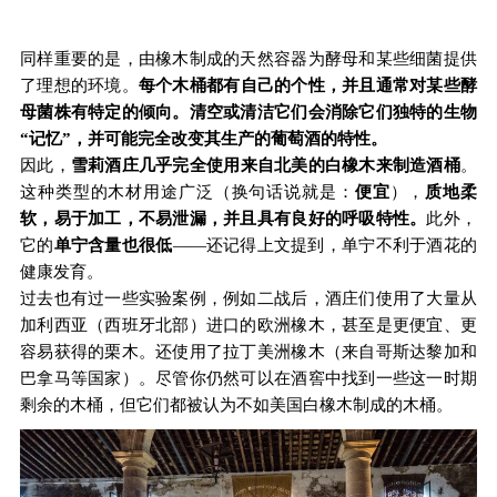
同样重要的是，由橡木制成的天然容器为酵母和某些细菌提供
了理想的环境。
每个木桶都有自己的个性，并且通常对某些酵
母菌株有特定的倾向。清空或清洁它们会消除它们独特的生物
“记忆”，并可能完全改变其生产的葡萄酒的特性。
因此，
雪莉酒庄几乎完全使用来自北美的白橡木来制造酒桶
。
这种类型的木材用途广泛（换句话说就是：
便宜
），
质地柔
软，易于加工，不易泄漏，并且具有良好的呼吸特性。
此外，
它的
单宁含量也很低
——还记得上文提到，单宁不利于酒花的
健康发育。
过去也有过一些实验案例，例如二战后，酒庄们使用了大量从
加利西亚（西班牙北部）进口的欧洲橡木，甚至是更便宜、更
容易获得的栗木。还使用了拉丁美洲橡木（来自哥斯达黎加和
巴拿马等国家）。尽管你仍然可以在酒窖中找到一些这一时期
剩余的木桶，但它们都被认为不如美国白橡木制成的木桶。