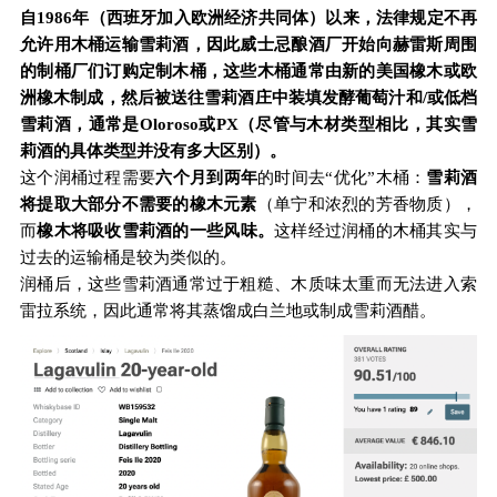
自1986年（西班牙加入欧洲经济共同体）以来，法律规定不再
允许用木桶运输雪莉酒，因此威士忌酿酒厂开始向赫雷斯周围
的制桶厂们订购定制木桶，这些木桶通常由新的美国橡木或欧
洲橡木制成，然后被送往雪莉酒庄中装填发酵葡萄汁和/或低档
雪莉酒，通常是Oloroso或PX（尽管与木材类型相比，其实雪
莉酒的具体类型并没有多大区别）。
这个润桶过程需要
六个月到两年
的时间去“优化”木桶：
雪莉酒
将提取大部分不需要的橡木元素
（单宁和浓烈的芳香物质），
而
橡木将吸收雪莉酒的一些风味。
这样经过润桶的木桶其实与
过去的运输桶是较为类似的。
润桶后，这些雪莉酒通常过于粗糙、木质味太重而无法进入索
雷拉系统，因此通常将其蒸馏成白兰地或制成雪莉酒醋。