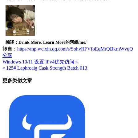
编译：D
rink More,
Learn More的阿貘
/mò/
转自：
https://mp.weixin.qq.com/s/SohvRFVfoEqMrQBkrnWvqQ
分享
Windows 10/11 设置 IPv4优先访问 »
文
« 125# Laphroaig Cask Strength Batch 013
章
更多类似文章
导
航