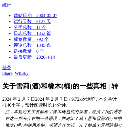
跳
统计
到
建站日期：2004-05-07
内
运行天数：8127 天
容
分类总数：11 个
日志总数：1353 篇
标签数量：792 个
评论总数：1345 条
链接数量：0 个
最后更新：2026-4-14
登录
Share
,
Whisky
关于雪莉(酒)和橡木(桶)的一些真相 | 转
2024 年 2 月 7 日
2024 年 2 月 7 日
/
9.72k次浏览
/
本文共计
4146个字，预计阅读时长14分钟。
注：本篇短文主要解释了橡木桶熟成的原理，澄清了我们通常
在这一部分存在的一些谬误，并对比了威士忌和雪莉酒行业中
橡木(桶)的使用差别。很适合作为进一步了解威士忌桶陈部分