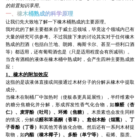
的前置知识享用。
一、橡木桶熟成的科学原理
让我们先大致地了解一下橡木桶熟成的主要原理。
我对此的了解主要都来自于威士忌领域，毕竟这个领域内已有
大量的研究可供参考。不过我接下来的讨论其实对于任何橡木
熟成的烈酒（包括白兰地、朗姆、梅斯卡尔、甚至一些利口酒
等）都适用，还有葡萄酒也是（只是适用程度会有所减弱）。
当含有酒精的液体在橡木桶中熟成时，会产生四种主要熟成效
应：
1、橡木的附加效应
这指的是该液体直接或间接通过木材分子的分解从橡木中提取
成分。
当橡木在制桶厂中加热时（使板条更具延展性），半纤维素中
的糖分焦糖化并分解，形成挥发性香气化合物，如
糠醛（杏
仁）、麦芽酚（吐司）、环烯（焦糖）
。木质素也会发生同样
的情况，分解成
醛和苯基酮（香草）、愈创木酚（烟熏）、丁
子香酚（丁香）
和其他芳香族化合物。然后还有一系列木材提
取物，如
内酯（橡木椰子）、多酚（单宁等）
、萜烯、脂质、