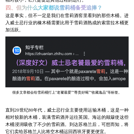
四、但为什么大家都说雪莉桶备受追捧？
这是事实，但不一定是我们在雪莉酒窖里看到的那些木桶。进
入威士忌行业的橡木桶需要比用于雪莉酒熟成的索雷拉木桶更
加活跃。
很多文章都会给雪莉桶打上“老饕最爱”“尊贵好喝”“收藏逸品”等标签。
直到20世纪80年代，威士忌行业主要使用运输木桶，这是一种
相对较新的木桶，装满雪莉酒并运往英国。海运的颠簸使这些
木桶浸润吸收了不少的雪莉酒。到达苏格兰后，可想而知，将
它们卖给苏格兰人比将空木桶运回西班牙要更便宜。