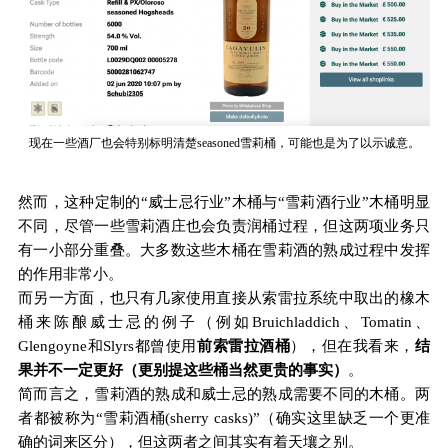
现在一些酒厂也会特别标明清楚seasoned雪莉桶，可能也是为了以示诚意。
然而，这种定制的“威士忌行业”木桶与“雪莉酒行业”木桶明显
不同，尽管一些雪莉酒庄也会负责润桶过程，但这两项业务只
有一小部分重叠。大多数这些木桶在雪莉酒的熟成过程中发挥
的作用非常小。
而另一方面，也只有几家使用直接从索雷拉系统中取出的橡木
桶来陈酿威士忌的例子（例如Bruichladdich、Tomatin、
Glengoyne和Slyrs都曾使用
前索雷拉酒桶
），但在我看来，
结
果并不一定更好（更别提这些桶当然更贵的事实）
。
简而言之，雪莉酒的熟成和威士忌的熟成需要不同的木桶。两
者都被称为“雪莉酒桶(sherry casks)”（
确实这里缺乏一个更准
确的词来区分
），但这两者之间其实有着天壤之别。