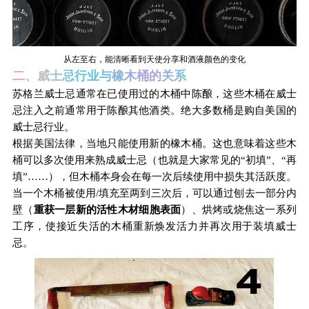
从左至右，能清晰看到天使分享和酒液颜色的变化
二、威士忌行业与橡木桶的关系
苏格兰威士忌通常在已使用过的木桶中陈酿，这些木桶在威士
忌注入之前通常用于陈酿其他酒类。绝大多数桶是购自美国的
威士忌行业。
根据美国法律，当地只能使用新的橡木桶。这也意味着这些木
桶可以多次使用来熟成威士忌（也就是大家常见的“初填”、“再
填”……），但木桶本身会在每一次后续使用中损失其活跃度。
当一个木桶被使用/填充至两到三次后，可以通过刨去一部分内
壁（
重获一层新的活性木材细胞表面
）、烘烤或烧焦这一系列
工序，使接近失活的木桶重新焕发活力并再次用于装填威士
忌。