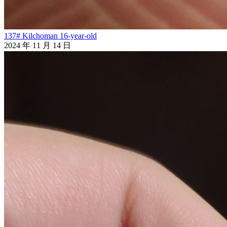
137# Kilchoman 16-year-old
2024 年 11 月 14 日