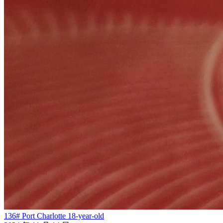
136# Port Charlotte 18-year-old