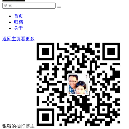
搜
搜
索：
索
首页
归档
关于
返回主页看更多
狠狠的抽打博主