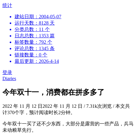
跳
统计
到
建站日期：2004-05-07
内
运行天数：8128 天
容
分类总数：11 个
日志总数：1353 篇
标签数量：792 个
评论总数：1345 条
链接数量：0 个
最后更新：2026-4-14
登录
Diaries
今年双十一，消费都在拼多多了
2022 年 11 月 12 日
2022 年 11 月 12 日
/
7.31k次浏览
/
本文共
计370个字，预计阅读时长2分钟。
今年双十一买了还不少东西，大部分是露营的一些产品，兵马
未动粮草先行。