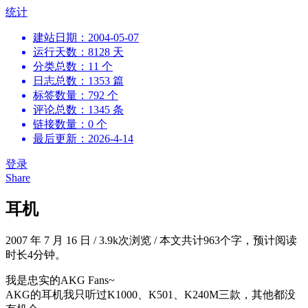
跳
统计
到
建站日期：2004-05-07
内
运行天数：8128 天
容
分类总数：11 个
日志总数：1353 篇
标签数量：792 个
评论总数：1345 条
链接数量：0 个
最后更新：2026-4-14
登录
Share
耳机
2007 年 7 月 16 日
/
3.9k次浏览
/
本文共计963个字，预计阅读
时长4分钟。
我是忠实的AKG Fans~
AKG的耳机我只听过K1000、K501、K240M三款，其他都没