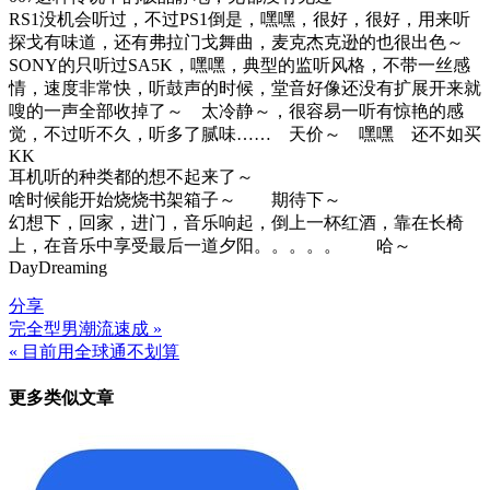
RS1没机会听过，不过PS1倒是，嘿嘿，很好，很好，用来听
探戈有味道，还有弗拉门戈舞曲，麦克杰克逊的也很出色～
SONY的只听过SA5K，嘿嘿，典型的监听风格，不带一丝感
情，速度非常快，听鼓声的时候，堂音好像还没有扩展开来就
嗖的一声全部收掉了～ 太冷静～，很容易一听有惊艳的感
觉，不过听不久，听多了腻味…… 天价～ 嘿嘿 还不如买
KK
耳机听的种类都的想不起来了～
啥时候能开始烧烧书架箱子～ 期待下～
幻想下，回家，进门，音乐响起，倒上一杯红酒，靠在长椅
上，在音乐中享受最后一道夕阳。。。。。 哈～
DayDreaming
分享
完全型男潮流速成 »
文
« 目前用全球通不划算
章
更多类似文章
导
航