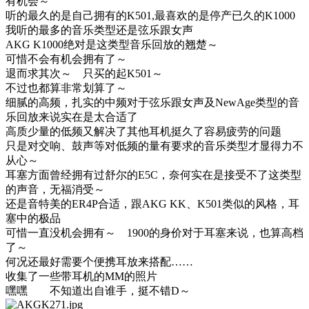
有机会～
听的最久的是自己拥有的K501,最喜欢的是停产已久的K1000
我听的最多的音乐类型还是弦乐跟女声
AKG K1000绝对是这类型音乐回放的翘楚～
可惜不会有机会拥有了～
退而求其次～ 只买的起K501～
不过也都算非常划算了～
细腻的高频，扎实的中频对于弦乐跟女声及NewAge类型的音
乐回放来说实在是太合适了
高质少量的低频又解决了其他耳机挺久了容易疲劳的问题
只是对交响、鼓声等对低频的量有要求的音乐类型才显得力不
从心～
耳塞方面曾经拥有过舒尔的E5C，奈何实在是接受不了这类型
的声音，无福消受～
还是音特美的ER4P合适，跟AKG KK、K501类似的风格，耳
塞中的极品
可惜一直没机会拥有～ 1900的身价对于耳塞来说，也算高档
了～
何况还最好需要个便携耳放来搭配……
收集了一些带耳机的MM的照片
嘿嘿 不知道出自谁手，挺不错D～