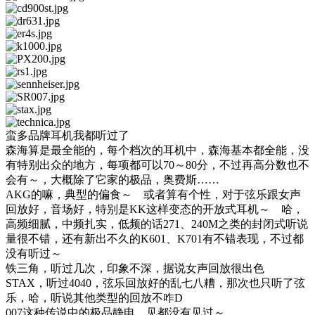
蛮多品牌耳机我都听过了
森海算是最全能的，每个档次的耳机中，森海基本都全能，没
有特别出众的地方，每项都可以70～80分，不过再高分数也不
会有～，大概除了它家的极品，奥费斯……
AKG的嘛，典型的偏食～ 或者算有个性，对于弦乐跟女声
回放好，音场好，特别是KK这样变态的开放式耳机～ 哈，
高频细腻，中频扎实，低频的话271、240M之类的封闭式听说
量很不错，还有新出不久的K601、K701有不错表现，不过都
没有听过～
铁三角，听过几次，印象不深，据说女声回放很出色
STAX，听过4040，弦乐回放好的乱七八糟，那次也只听了弦
乐，哈，听说其他类型的回放不咋D
007这种传说中的极品静电，见都没有见过～