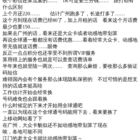
收个彩信还算流量的…… 1K可是要三分钱…… 跟打劫有
什么区别
上个月还220…… 估计广州跑多了，长途打多了……
这个月到现在话费已经80了，加上月租的话 看来这个月话费
最少也要150……
如果去广州的话，看来还是大众卡或者动感地带划算
再说全球通一般都没有话费优惠……看着经常大众卡、动感地
带充值就送话费……眼馋
反正一点点积分也还享受不到所谓VIP服务
算用得上的服务也就是可以查查话费清单
半年来也就登陆一两次…… 查询那么麻烦，要收那么多验证
码短信
难得国内会有个服务那么体现隐私保密的 不过可惜的是想支
持的话成本挺高哇
工作估计开始会经常换
号码难免也会跟着换
什么时候定的下来才开始用全球通吧
一直以为现在这个全球通号码能用下去，看来要换了
上移动网站看了下
在广州，大众卡貌似还不如动感地带划算了现在
唉，各地可能不同
江门的老大众卡就比动感地带划算～