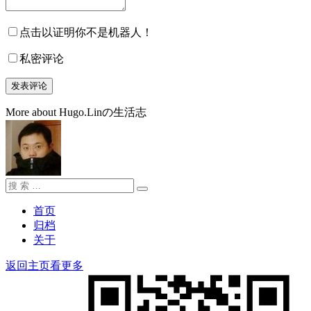
点击以证明你不是机器人！
私密评论
More about Hugo.Linの生活志
搜
搜
索：
索
首页
归档
关于
返回主页看更多