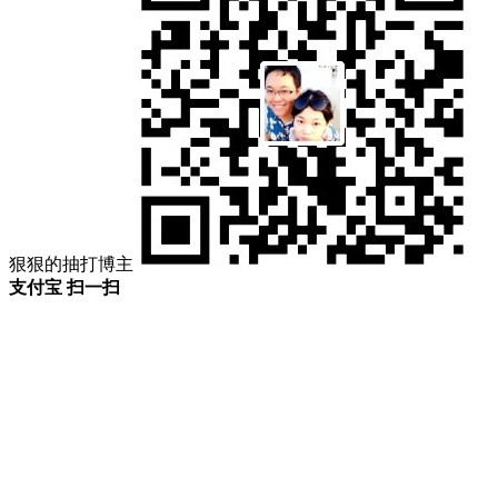
狠狠的抽打博主
支付宝 扫一扫