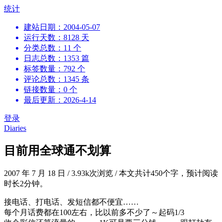
跳
统计
到
建站日期：2004-05-07
内
运行天数：8128 天
容
分类总数：11 个
日志总数：1353 篇
标签数量：792 个
评论总数：1345 条
链接数量：0 个
最后更新：2026-4-14
登录
Diaries
目前用全球通不划算
2007 年 7 月 18 日
/
3.93k次浏览
/
本文共计450个字，预计阅读
时长2分钟。
接电话、打电话、发短信都不便宜……
每个月话费都在100左右，比以前多不少了～起码1/3