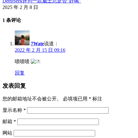
DeepSeek评判一款威士忌是否“好喝”
2025 年 2 月 8 日
1 条评论
7Wate
说道：
2022 年 2 月 15 日 09:16
啧啧啧
回复
发表回复
您的邮箱地址不会被公开。
必填项已用
*
标注
显示名称
*
邮箱
*
网站