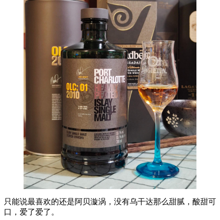
只能说最喜欢的还是阿贝漩涡，没有乌干达那么甜腻，酸甜可
口，爱了爱了。