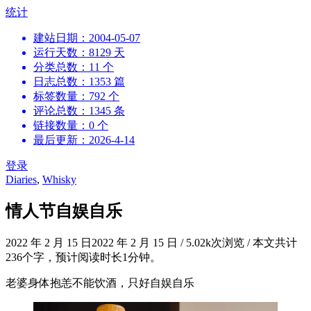
跳
统计
到
建站日期：2004-05-07
内
运行天数：8129 天
容
分类总数：11 个
日志总数：1353 篇
标签数量：792 个
评论总数：1345 条
链接数量：0 个
最后更新：2026-4-14
登录
Diaries
,
Whisky
情人节自娱自乐
2022 年 2 月 15 日
2022 年 2 月 15 日
/
5.02k次浏览
/
本文共计
236个字，预计阅读时长1分钟。
老婆身体抱恙不能饮酒，只好自娱自乐