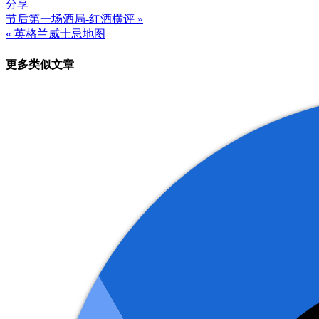
分享
节后第一场酒局-红酒横评 »
文
« 英格兰威士忌地图
章
更多类似文章
导
航