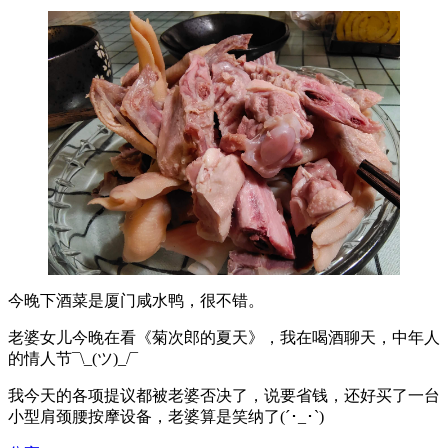
今晚下酒菜是厦门咸水鸭，很不错。
老婆女儿今晚在看《菊次郎的夏天》，我在喝酒聊天，中年人
的情人节¯\_(ツ)_/¯
我今天的各项提议都被老婆否决了，说要省钱，还好买了一台
小型肩颈腰按摩设备，老婆算是笑纳了(´･_･`)