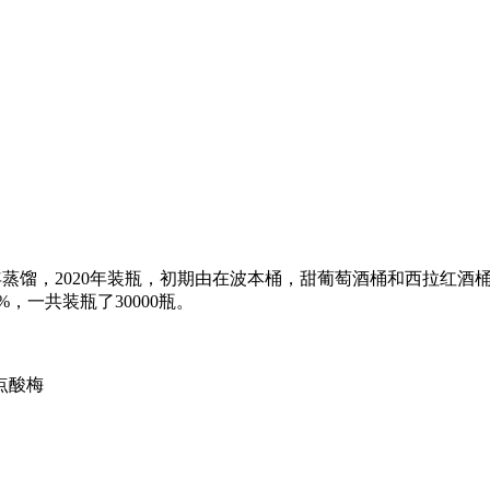
010年蒸馏，2020年装瓶，初期由在波本桶，甜葡萄酒桶和西拉
%，一共装瓶了30000瓶。
点酸梅