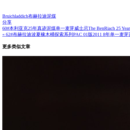
Bruichladdich
布赫拉迪
泥煤
分享
60#本利亚克25年真迹泥煤单一麦芽威士忌The BenRiach 25 Year Old Auth
文
« 62#布赫拉迪波夏橡木桶探索系列PAC 01版2011 8年单一麦芽苏格兰威士忌 Bruichladd
章
更多类似文章
导
航