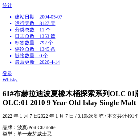
跳
统计
到
建站日期：2004-05-07
内
运行天数：8127 天
容
分类总数：11 个
日志总数：1353 篇
标签数量：792 个
评论总数：1345 条
链接数量：0 个
最后更新：2026-4-14
登录
Whisky
61#布赫拉迪波夏橡木桶探索系列OLC 01版20109年单
OLC:01 2010 9 Year Old Islay Single Mal
2022 年 1 月 7 日
2022 年 1 月 7 日
/
3.19k次浏览
/
本文共计491
品牌：波夏/Port Charlotte
类型：单一麦芽威士忌