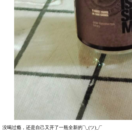
没喝过瘾，还是自己又开了一瓶全新的¯\_(ツ)_/¯