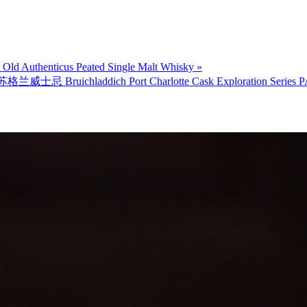
enticus Peated Single Malt Whisky »
ich Port Charlotte Cask Exploration Series PAC:01 201