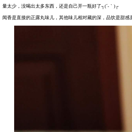
量太少，没喝出太多东西，还是自己开一瓶好了┐(´-｀)┌
闻香是直接的正露丸味儿，其他味儿相对藏的深，品饮是甜感