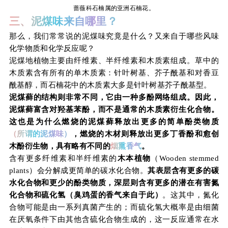
蔷薇科石楠属的亚洲石楠花。
三、泥煤味来自哪里？
那么，我们常常说的泥煤味究竟是什么？又来自于哪些风味
化学物质和化学反应呢？
泥煤地植物主要由纤维素、半纤维素和木质素组成。草中的
木质素含有所有的单木质素：针叶树基、芥子酰基和对香豆
酰基醇，而石楠花中的木质素大多是针叶树基芥子酰基型。
泥煤藓的结构则非常不同，它由一种多酚网络组成。因此，
泥煤藓富含对羟基苯酚，而不是通常的木质素衍生化合物。
这也是为什么燃烧的泥煤藓释放出更多的简单酚类物质
（所谓的泥煤味）
，燃烧的木材则释放出更多丁香酚和愈创
木酚衍生物，具有略有不同的
烟熏香气
。
含有更多纤维素和半纤维素的
木本植物
（Wooden stemmed
plants）会分解成更简单的碳水化合物。
其表层含有更多的碳
水化合物和更少的酚类物质，深层则含有更多的潜在有害氮
化合物和硫化氢（臭鸡蛋的香气来自于此）
。这其中，氮化
合物可能是由一系列真菌产生的；而硫化氢大概率是由细菌
在厌氧条件下由其他含硫化合物生成的，这一反应通常在水