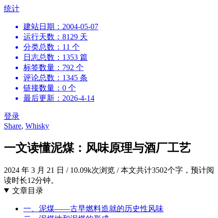
跳
统计
到
建站日期：2004-05-07
内
运行天数：8129 天
容
分类总数：11 个
日志总数：1353 篇
标签数量：792 个
评论总数：1345 条
链接数量：0 个
最后更新：2026-4-14
登录
Share
,
Whisky
一文读懂泥煤：风味原理与酒厂工艺
2024 年 3 月 21 日
/
10.09k次浏览
/
本文共计3502个字，预计阅
读时长12分钟。
文章目录
一、泥煤——古早燃料造就的历史性风味