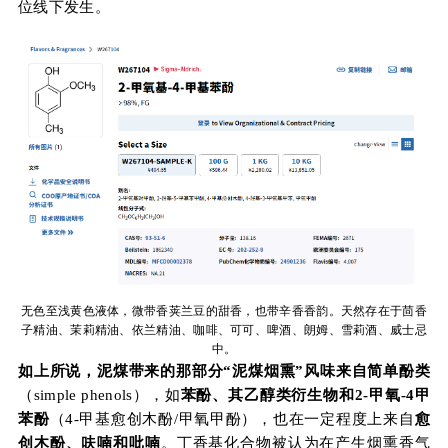
位线下发生。
无色至浅黄色液体，微带香荚兰豆的甜香，也带辛香香韵。天然存在于茴香
子精油、茉莉精油、依兰精油、咖啡、可可、啤酒、朗姆、雪莉酒、威士忌
中。
如上所说，泥煤带来的那部分“泥煤烟熏”风味来自简单酚类
（simple phenols），如
苯酚、其乙醇类衍生物和2-甲氧-4甲
苯酚
（4-甲基愈创木酚/甲氧甲酚），也在一定程度上来自
愈
创木酚、呋喃和吡喃
。丁香基化合物被认为在产生烟熏香气