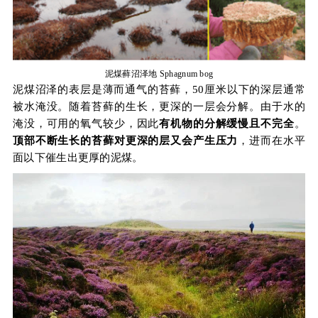
泥煤藓沼泽地 Sphagnum bog
泥煤沼泽的表层是薄而通气的苔藓，50厘米以下的深层通常
被水淹没。随着苔藓的生长，更深的一层会分解。由于水的
淹没，可用的氧气较少，因此
有机物的分解缓慢且不完全
。
顶部不断生长的苔藓对更深的层又会产生压力
，进而在水平
面以下催生出更厚的泥煤。