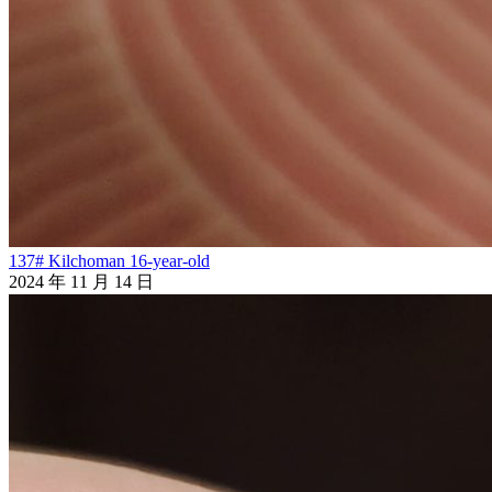
137# Kilchoman 16-year-old
2024 年 11 月 14 日