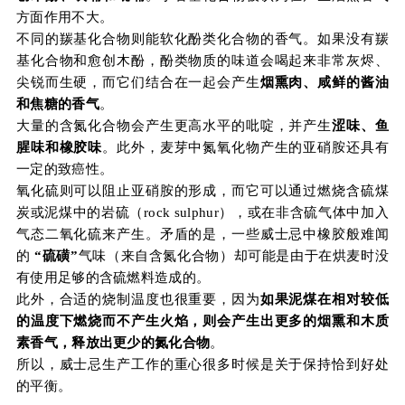
方面作用不大。
不同的羰基化合物则能软化酚类化合物的香气。如果没有羰
基化合物和愈创木酚，酚类物质的味道会喝起来非常灰烬、
尖锐而生硬，而它们结合在一起会产生
烟熏肉、咸鲜的酱油
和焦糖的香气
。
大量的含氮化合物会产生更高水平的吡啶，并产生
涩味、鱼
腥味和橡胶味
。此外，麦芽中氮氧化物产生的亚硝胺还具有
一定的致癌性。
氧化硫则可以阻止亚硝胺的形成，而它可以通过燃烧含硫煤
炭或泥煤中的岩硫（rock sulphur），或在非含硫气体中加入
气态二氧化硫来产生。矛盾的是，一些威士忌中橡胶般难闻
的
“硫磺”
气味（来自含氮化合物）却可能是由于在烘麦时没
有使用足够的含硫燃料造成的。
此外，合适的烧制温度也很重要，因为
如果泥煤在相对较低
的温度下燃烧而不产生火焰，则会产生出更多的烟熏和木质
素香气，释放出更少的氮化合物
。
所以，威士忌生产工作的重心很多时候是关于保持恰到好处
的平衡。