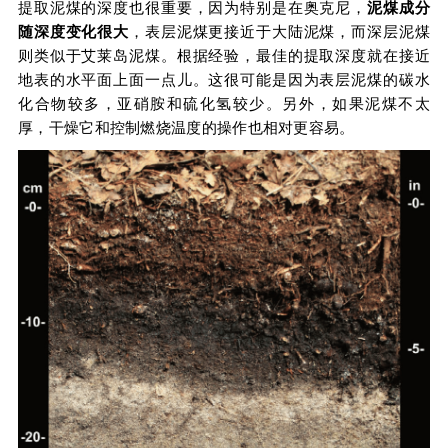
提取泥煤的深度也很重要，因为特别是在奥克尼，
泥煤成分
随深度变化很大
，表层泥煤更接近于大陆泥煤，而深层泥煤
则类似于艾莱岛泥煤。根据经验，最佳的提取深度就在接近
地表的水平面上面一点儿。这很可能是因为表层泥煤的碳水
化合物较多，亚硝胺和硫化氢较少。另外，如果泥煤不太
厚，干燥它和控制燃烧温度的操作也相对更容易。