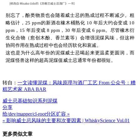
别忘了，酚类物质也会随着威士忌的熟成过程不断减少。粗
略估计，25 ppm的新酒在橡木桶熟化 10 年后大约会变成 10
ppm，15 年后变成 8 ppm，30 年后变成 6 ppm。尽管橡木衍
生化合物（愈创木酚、香兰素等）会增强泥煤风味，但这种
协同作用在熟成过程中也会经历软化和衰减。
这也是为什么高年份的泥煤威士忌喝起来更温柔更
圆润，而
泥煤怪兽这样的超高泥煤值威士忌通常年份都很短。
转自：
一文读懂泥煤：风味原理与酒厂工艺 From 公众号：糟
糕艺术家 ABA BAR
威士忌基础知识系列
泥煤
分享
给/dev/mapper/cl-root分区扩容 »
文
« 影响威士忌风味的主要和次要因素 | WhiskyScience Vol.01
章
更多类似文章
导