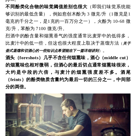
不同酚类化合物的味觉阈值差别也很大
（即我们味觉系统能
够识别的最低含量），例如愈创木酚为 3 微克/升（1微克是1
毫克的千分之一，是1克的一百万分之一），火酚为 10-68 微
克/升，苯酚为 7100 微克/升。
烈酒中的酚含量和烟熏香气的强度通常比麦芽中的低得多，
比麦汁中的低一些，但这也很大程度上取决于蒸馏方法
（
关于
。
壶式蒸馏和切酒心的一些知识点希望能在下一篇详细讲到
）
酒头（foreshots）几乎不含任何烟熏味，酒心（middle cut）
的烟熏味也相对微弱，但酒心的最后切点通常烟熏味很浓，
大约是中段的六倍，与麦汁的烟熏强度差不多。酒尾
（feints）的酚类物质含量约为最后一切的三分之一，中间部
分的两倍。