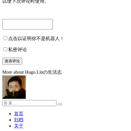
以便下次评论时使用。
点击以证明你不是机器人！
私密评论
More about Hugo.Linの生活志
搜
搜
索：
索
首页
归档
关于