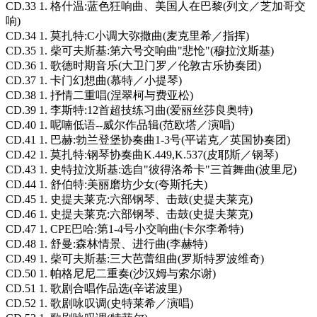
CD.33 1. 格什温:蓝色狂响曲、美国人在巴黎(列文／芝加哥交
响)
CD.34 1. 莫扎特:C小调大弥撒曲(麦克里希／指挥)
CD.35 1. 柴可夫斯基:第六号交响曲"悲怆"(穆拉汶斯基)
CD.36 1. 歌德时期音乐(大卫门罗／伦敦古乐协奏团)
CD.37 1. 卡门幻想曲(慕特／小提琴)
CD.38 1. 抒情二重唱(涅翠柯与费亚松)
CD.39 1. 李斯特:12首超技练习曲(爱丽丝莎良奥特)
CD.40 1. 呢喃低语--威尔作品辑(范欧塔／演唱)
CD.41 1. 巴赫:勃兰登堡协奏曲1-3号(平诺克／英国协奏团)
CD.42 1. 莫扎特:钢琴协奏曲K.449,K.537(皮耶斯／钢琴)
CD.43 1. 史特拉汶斯基:选自"彼得洛希卡"三首舞曲(波里尼)
CD.44 1. 舒伯特:美丽磨坊少女(夸斯托夫)
CD.45 1. 史提夫莱克:六部钢琴、击鼓(史提夫莱克)
CD.46 1. 史提夫莱克:六部钢琴、击鼓(史提夫莱克)
CD.47 1. CPE巴哈:第1-4号小交响曲(卡尔李希特)
CD.48 1. 舒曼:森林情景、进行曲(李赫特)
CD.49 1. 柴可夫斯基:三大芭蕾组曲(罗斯特罗波维奇)
CD.50 1. 帕格尼尼二重奏(沙汉姆与索尔谢)
CD.51 1. 歌剧合唱作品选(辛诺波里)
CD.52 1. 歌剧咏叹调(史特莱希／演唱)