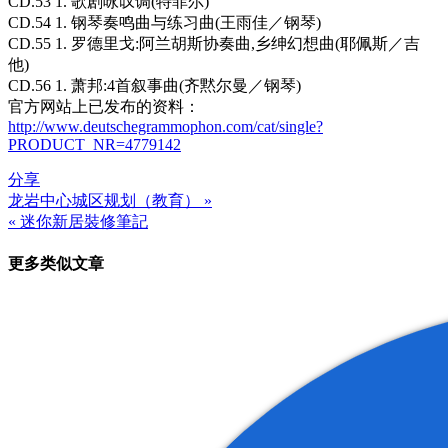
CD.53 1. 歌剧咏叹调(特菲尔)
CD.54 1. 钢琴奏鸣曲与练习曲(王雨佳／钢琴)
CD.55 1. 罗德里戈:阿兰胡斯协奏曲,乡绅幻想曲(耶佩斯／吉
他)
CD.56 1. 萧邦:4首叙事曲(齐黙尔曼／钢琴)
官方网站上已发布的资料：
http://www.deutschegrammophon.com/cat/single?
PRODUCT_NR=4779142
分享
龙岩中心城区规划（教育） »
文
« 迷你新居裝修筆記
章
更多类似文章
导
航