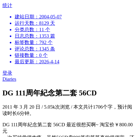
跳
统计
到
建站日期：2004-05-07
内
运行天数：8129 天
容
分类总数：11 个
日志总数：1353 篇
标签数量：792 个
评论总数：1345 条
链接数量：0 个
最后更新：2026-4-14
登录
Diaries
DG 111周年紀念第二套 56CD
2011 年 3 月 20 日
/
5.05k次浏览
/
本文共计1706个字，预计阅
读时长6分钟。
DG 111周年紀念第二套 56CD 最近很想买啊~ 淘宝价￥800.00
元