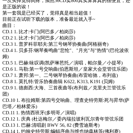
一次买掉觉得肉疼，虽然56CD卖800其实算算真的很便宜，还
是正版的诶！
第一套我是已经买了，觉得真是相当超值！
目前正在试听下载的版本，准备最近就入手~
曲目：
CD.1 1. 比才:卡门(阿巴多／柏岗莎)
CD.2 1. 比才:卡门(阿巴多／柏岗莎)
CD.3 1. 普罗科菲耶夫:第三号钢琴协奏曲(阿格丽奇)
CD.4 1. 贝多芬:钢琴奏鸣曲"悲怆"、"月光"与"热情"(巴伦波依
姆)
CD.5 1. 巴赫:咏叹调(凯萨琳芭托／演唱，帕尔曼／小提琴)
CD.6 1. 马勒:第一号交响曲(伯恩斯坦／皇家大会堂管弦乐团)
CD.7 1. 萧邦:第一、二号钢琴协奏曲(布雷哈驰，布列兹)
CD.8 1. 莫扎特:管乐协奏曲辑 K622, K313, K191 (贝姆)
CD.9 1. 德彪西:大海、三首夜曲等(布列兹／克里夫兰管弦乐
团)
CD.10 1. 布拉姆斯:第四号交响曲、理查史特劳斯:死与昇华(萨
巴塔／柏林爱乐)
CD.11 1. 热情西班牙(多明哥／演唱)
CD.12 1. 庆典 (杜达梅尔／委内瑞拉玻利瓦尔青年管弦乐团
CD.13 1. 巴赫:清唱剧 BWV 56, 82 (费雪迪斯考)
CD.14 1. 约翰史特劳斯:蝙蝠序曲与维也纳森林等(佛利赛)