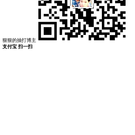
狠狠的抽打博主
支付宝 扫一扫