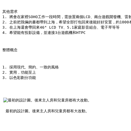
其他需求
1. 將會在家裡SOHO工作一段時間，需放置兩個LCD、兩台遊戲開發機、雷
2. 之前把我倆的書都帶到上海，希望全部打包回來後能好好安置，約1000
3. 在上海還會帶回來46" LCD TV、5.1家庭影音組合、電子琴等等
4. 希望能有投影設備，並連接3台遊戲機和HTPC
整體概念
1. 採用現代、簡約、一致的風格
2. 實用，功能至上
3. 以色彩劃分功能
最初的設計圖。後來主人房和兒童房都有大改動。