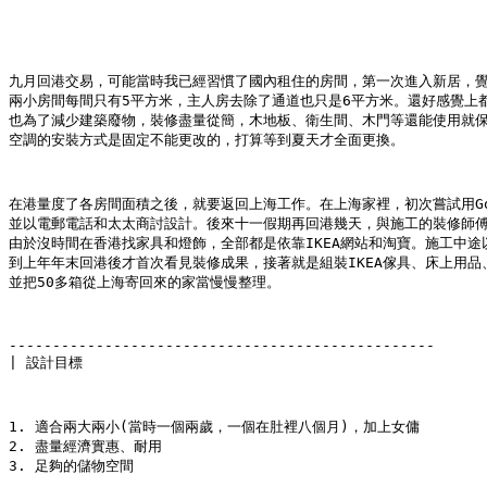
九月回港交易，可能當時我已經習慣了國內租住的房間，第一次進入新居，覺
兩小房間每間只有5平方米，主人房去除了通道也只是6平方米。還好感覺上
也為了減少建築廢物，裝修盡量從簡，木地板、衛生間、木門等還能使用就
空調的安裝方式是固定不能更改的，打算等到夏天才全面更換。
在港量度了各房間面積之後，就要返回上海工作。在上海家裡，初次嘗試用Goog
並以電郵電話和太太商討設計。後來十一假期再回港幾天，與施工的裝修師
由於沒時間在香港找家具和燈飾，全部都是依靠IKEA網站和淘寶。施工中途
到上年年末回港後才首次看見裝修成果，接著就是組裝IKEA傢具、床上用品
並把50多箱從上海寄回來的家當慢慢整理。
-------------------------------------------------
| 設計目標
1. 適合兩大兩小(當時一個兩歲，一個在肚裡八個月)，加上女傭
2. 盡量經濟實惠、耐用
3. 足夠的儲物空間