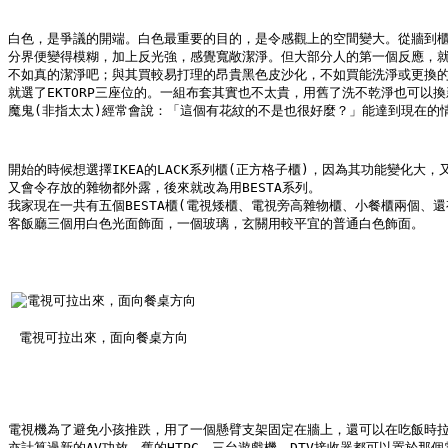
白色，是爭議的開端。白色最重要的目的，是令感觀上的空間變大。從牆到
分界便變得模糊，加上反光強，感覺寬敞潔淨。但大部分人的第一個反應，
不如真的潔淨吧；與其買較易打理的昂貴黑色皮沙化，不如買能洗淨或更換
就選了EKTORP三座位的。一組布套其實也不太貴，用舊了洗不乾淨也可以
魔鬼(非指太太)經常會說：「這個有花紋的不是也很好麼？」能達到現在的
開始的時候想選擇IKEA的LACK系列櫃(正方格子櫃)，因為其功能變化大
又會令存放的雜物都外露，後來就改為用BESTA系列。
我家現在一共有五個BESTA櫃(電視矮櫃、電視旁高雜物櫃、小餐櫃兩個、
客飯廳三個用白色光面飾面，一個玻璃，玄關用較平宜的普通白色飾面。
電視可拉出來，面向餐桌方向
電視機為了避免小孩推跌，用了一個懸臂支架固定在牆上，還可以在吃飯時
亦計算過新的AV功放、舊的HTPC、三台遊戲機、DTV接收器都可以置於那