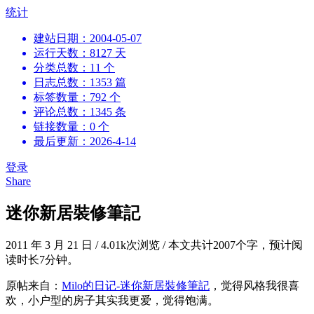
跳
统计
到
建站日期：2004-05-07
内
运行天数：8127 天
容
分类总数：11 个
日志总数：1353 篇
标签数量：792 个
评论总数：1345 条
链接数量：0 个
最后更新：2026-4-14
登录
Share
迷你新居裝修筆記
2011 年 3 月 21 日
/
4.01k次浏览
/
本文共计2007个字，预计阅
读时长7分钟。
原帖来自：
Milo的日记-迷你新居裝修筆記
，觉得风格我很喜
欢，小户型的房子其实我更爱，觉得饱满。