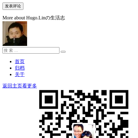
More about Hugo.Linの生活志
搜
搜
索：
索
首页
归档
关于
返回主页看更多