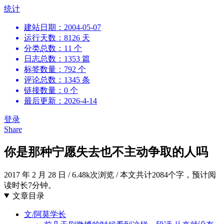
跳
统计
到
建站日期：2004-05-07
内
运行天数：8126 天
容
分类总数：11 个
日志总数：1353 篇
标签数量：792 个
评论总数：1345 条
链接数量：0 个
最后更新：2026-4-14
登录
Share
你是那种宁愿失去也不主动争取的人吗
2017 年 2 月 28 日
/
6.48k次浏览
/
本文共计2084个字，预计阅
读时长7分钟。
文章目录
文/阿莫学长