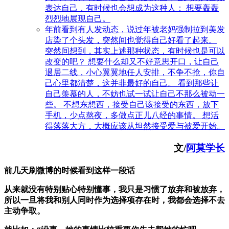
表达自己，有时候也会想成为这种人： 想要轰轰
烈烈地展现自己。
年前看到有人发动态，说过年被老妈强制拉到美发
店染了个头发，突然间也觉得自己好看了起来。
突然间想到，其实上述那种状态，有时候也是可以
改变的吧？ 想要什么却又不好意思开口，让自己
退居二线，小心翼翼地任人安排，不争不抢，你自
己心里都清楚，这并非最好的自己。 看到那些让
自己羡慕的人，不妨也试一试让自己不那么被动一
些。 不想东想西，接受自己该接受的东西，放下
手机，少点熬夜，多做点正儿八经的事情。 想活
得落落大方，大概应该从坦然接受爱与被爱开始。
文/
阿莫学长
前几天刷微博的时候看到这样一段话
从来就没有特别贴心特别懂事，我只是习惯了放弃和被放弃，
所以一旦将我和别人同时作为选择项存在时，我都会选择不去
主动争取。