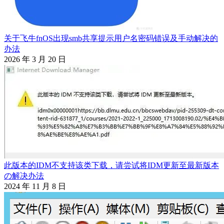
关于飞牛fnOS出现smb共享提示用户名密码错误及手动解决的
办法
2026 年 3 月 20 日
此版本的IDM不支持该类下载，请尝试将IDM更新至最新版本
の解决办法
2024 年 11 月 8 日