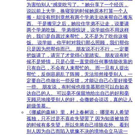
为害怕别人“感觉吃亏了。” 她分享了一个经历，
说以前上大学，换寝室的时候她原本打算一个人
搬・却没有想到竟然有两个学弟主动来帮自己搬东
西。 于是搬完之后，她拉住学弟不让走，说要请
两个学弟吃饭。 学弟很惊讶，说学姐你不用这样
的，我们是自愿过来帮忙，又不是为了吃你这顿
饭。 说学姐，你平时对我们那么照顾，我们帮你
只是因为想帮你而已。 朋友说不行不行，一定要
把饭请了，请完了才觉得心里踏实。 朋友说有时
候不是矫情，只是心里一直觉得任何事情能依靠的
只有自己，不会有人来帮忙的。 而一旦有人提出
帮忙，反倒容易乱了阵脚，无法坦然接受别人，一
定要自己也做出一些反馈，才能让自己心里好接受
一些。 朋友说，有时候也很羡慕那些可以自如表
达自己的人。 可以毫不保留地给出自己的好和毫
无顾忌地接受别人的好，会撒娇会说话，真的让人
超级羡慕。
《挪威的森林》里，村上春树说： 哪里有人希望
孤独，只不过是不喜欢失望罢了 因为知道被放弃
的时候有多失望，所以先将自己排除在外。 看到
别人因为自己而陷入犹豫不决的境地会立马说一