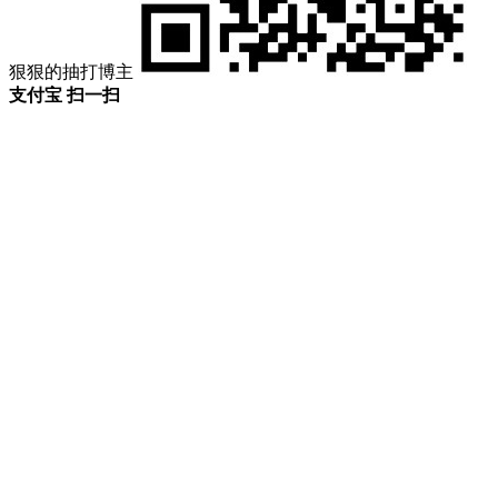
狠狠的抽打博主
支付宝 扫一扫