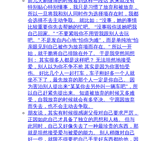
前几天刷微博的时候看到这样一段话 从来就没有
特别贴心特别懂事，我只是习惯了放弃和被放弃，
所以一旦将我和别人同时作为选择项存在时，我都
会选择不去主动争取。 就比如：“没事，她的事情
比较重要你先去帮她的忙吧。 “没事啦你送她吧我
自己回家。” “不要紧啦你不用管我跟别人去玩
吧。” 不是发自内心地“怕你为难”，而是单纯地“怕
亲眼见到自己被作为放弃项而存在。” 所以一开
始，就干脆将自己排除在外了。 于是我突然间想
到： 其实很多人都是这样吧？ 无法坦然地接受
爱，别人以为你不争不抢 其实是因为你害怕受
伤。 好比几个人一起打车，车子刚好多一个人就
坐不下了，最先放弃的那个人一定是你自己。 因
为害泊别人提出来“某某你去另外叫一辆车吧”，所
以自己赶紧先提出来。 知道被放弃的时候又多难
受，自我放弃的时候就会有多坚决。 宁愿因放弃
而失去，也不会主动去争取。
朋友说，其实有时候很感谢父母对自己要求严厉，
正因如此自己才具备了独立的思想和人格。 但与
此同时，自己又好像失去了一种最珍贵的东西，那
就是坦然接受爱与被爱的能力。 别人稍微对自己
好一些，就限不得要把自己手里好东西都给他，因