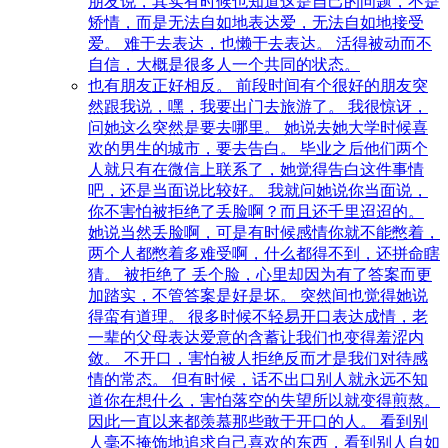
朋友说，其实有时候也知道这是自己的问题，不是
矫情，而是无法自如地表达爱，无法自如地接受
爱。 难于去表达，也懒于去表达。 活得被动而不
自信，大概是很多人一个共同的状态。
也有朋友正好相反。 前段时间有个很好的朋友突
然跟我说，嘿，我要出门去旅游了。 我很惊讶，
问她这么突然是要去哪里。 她说去她大学时候喜
欢的男生的城市，要去告白。 毕业之后他们两个
人就只有在微信上联系了，她觉得告白这件事情
吧，还是当面说比较好。 我就问她说你当面说，
你不害怕被拒绝了丢脸啊？而且还千里迢迢的。
她说当然丢脸啊，可是有时候感情你就不能憋着，
两个人都憋着多难受啊，什么都得不到，还拼命瞎
猜。 被拒绝了 丢个脸，心里却因为有了答案而更
加踏实，不管答案是好是坏。 突然间也觉得她说
得蛮有道理。 很多时候不轻易开口表达成情，老
一辈的父母表达爱意的含蓄让我们也变得羞涩内
敛。 不开口，害怕被人拒绝反而才是我们对待感
情的常态。 但有时候，话不出口别人就永远不知
道你在想什么，害怕落空的失望所以就变得煎熬。
因此一直以来都羡慕那些敢于开口的人。 看到别
人毫不掩饰地追求自己喜欢的东西，看到别人自如