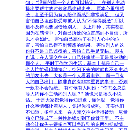
句： “没事的我一个人也可以搞定。” 在别人主动
提出要帮忙的时候容易患得患失。 原本心里很感
激，甚至于因为有人陪伴而感到非常满足。 但又
害怕自己坦然接受却被人认为“不懂得感激” 所以
迫不及待地要回馈给别人。 以上种种，其实都是
因为在感情中，对自己所处的位置感到不自信，所
以才会如此。 害怕自己高估了在别人心中的位
置，害怕自己得不到预想的结果。 害怕别人的这
份好不是自己该得的，害怕自己手足无措。 朋友
也说，在人际交往中，自己好像就一直是最被动的
那个人。 平时工作学习生活，基本上都是自己一
个人忙忙碌碌地搞定，空闲下来的时候也不会主动
约朋友出去，大多是一个人看看电影。 而一旦有
人约自己出门，除非真的有非常重要的事情，否则
一般都不会拒绝。 有时候有人问她：“你怎么总是
等人约你不主动约别人呢？" 她也只是摇头不说
话。 于是大家都觉得你知进退，懂体贴，觉得你
什么事情都让着别人，觉得你很成熟。 其实他们
不知道，多年以来，在人际交往中活得被动，尽量
独立已经成了一种性格镌刻到了你骨子里。 不主
动会让你失去很多本可以争取到的东西包括感情。