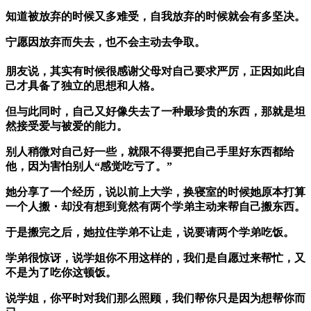
知道被放弃的时候又多难受，自我放弃的时候就会有多坚决。
宁愿因放弃而失去，也不会主动去争取。
朋友说，其实有时候很感谢父母对自己要求严厉，正因如此自
己才具备了独立的思想和人格。
但与此同时，自己又好像失去了一种最珍贵的东西，那就是坦
然接受爱与被爱的能力。
别人稍微对自己好一些，就限不得要把自己手里好东西都给
他，因为害怕别人“感觉吃亏了。”
她分享了一个经历，说以前上大学，换寝室的时候她原本打算
一个人搬・却没有想到竟然有两个学弟主动来帮自己搬东西。
于是搬完之后，她拉住学弟不让走，说要请两个学弟吃饭。
学弟很惊讶，说学姐你不用这样的，我们是自愿过来帮忙，又
不是为了吃你这顿饭。
说学姐，你平时对我们那么照顾，我们帮你只是因为想帮你而