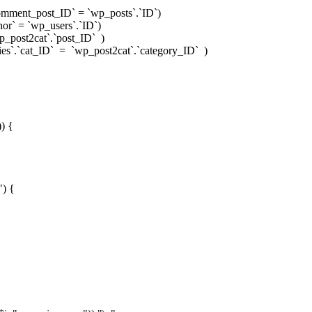
ent_post_ID` = `wp_posts`.`ID`)
` = `wp_users`.`ID`)
post2cat`.`post_ID` )
.`cat_ID` = `wp_post2cat`.`category_ID` )
) {
) {