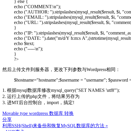
} else {
echo ("COMMENT:\n");
echo ("AUTHOR: ").stripslashes(mysql_result($result, $i, "co
echo ("EMAIL: ").stripslashes(mysql_result($result, $i, "comm
echo ("URL: ").stripslashes(mysql_result($result, $i, "comment
}
echo ("IP: ").stripslashes(mysql_result($result, $i, "comment_au
echo ("DATE: ").date("m/d/Y h:m:s A",(strtotime(mysql_result($r
echo $text;
echo ("-----\n");
}
?>
然后上传文件到服务器，更改下列参数与Wordpress相同：
$hostname="hostname";$username = "username"; $password 
1. 根据mysql数据库修改mysql_query("SET NAMES 'utf8'");
2. 运行上传的php文件，将结果另存为
3. 进MT后台控制台，import，搞定!
Movable type wordpress 数据库 转换
分享
利用SSH(Shell)来备份和恢复MySQL数据库的方法 »
文