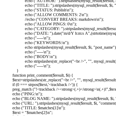
echo ("AUTHOR: ").stripslashes(mysql_result($result, $i,
echo ("TITLE: ").stripslashes(mysql_result($result, $i, "po
echo ("STATUS: Publish\n");
echo ("ALLOW COMMENTS: 2\n");
//echo ("CONVERT BREAKS: markdown\n");
echo ("ALLOW PINGS: 0\n");
echo ("CATEGORY: ").stripslashes(mysql_result($result, 
echo ("DATE: ").date("m/d/Y h:m:s A",(strtotime(mysql_resu
echo ("-----\n");
echo ("KEYWORDS:\n");
echo stripslashes(mysql_result($result, $i, "post_name"))
echo ("-----\n");
echo ("BODY:\n");
echo stripslashes(str_replace("<br />", "", mysql_result($re
echo ("-----\n");
}
function print_comment($result, $i) {
$text=stripslashes(str_replace("<br />", "", mysql_result($resul
if (0 === strpos($text,'<trackback />')) {
preg_match ("!<trackback /><strong>(.+)</strong>\n(.+)!",$tex
echo ("PING:\n");
echo ("BLOG NAME: ").stripslashes(mysql_result($result, $i,
echo ("URL: ").stripslashes(mysql_result($result, $i, "comment
echo ("TITLE: $matches[1]\n");
$text = "$matches[2]\n";