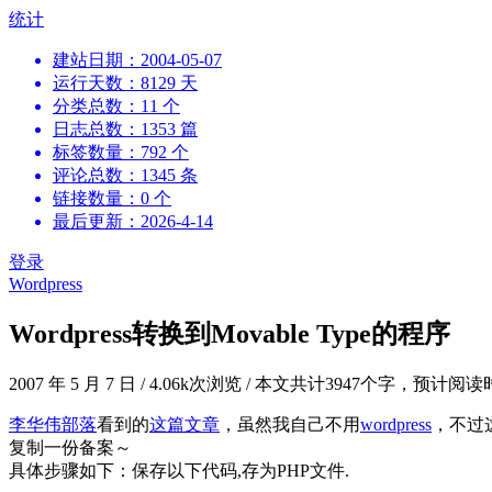
跳
统计
到
建站日期：2004-05-07
内
运行天数：8129 天
容
分类总数：11 个
日志总数：1353 篇
标签数量：792 个
评论总数：1345 条
链接数量：0 个
最后更新：2026-4-14
登录
Wordpress
Wordpress转换到Movable Type的程序
2007 年 5 月 7 日
/
4.06k次浏览
/
本文共计3947个字，预计阅读
李华伟部落
看到的
这篇文章
，虽然我自己不用
wordpress
，不过
复制一份备案～
具体步骤如下：保存以下代码,存为PHP文件.