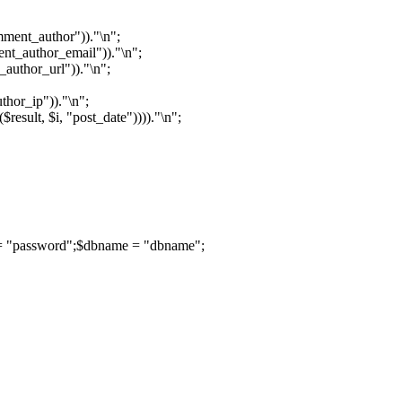
mment_author"))."\n";
ent_author_email"))."\n";
_author_url"))."\n";
thor_ip"))."\n";
esult, $i, "post_date"))))."\n";
= "password";$dbname = "dbname";