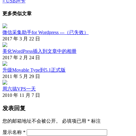
« USB声卡
章
更多类似文章
导
航
微信采集助手for Wordpress ---（已失效）
2017 年 3 月 22 日
美化WordPress插入到文章中的相册
2017 年 2 月 24 日
升级Movable Type到5.1正式版
2011 年 5 月 29 日
周六搞VPS一天
2010 年 11 月 7 日
发表回复
您的邮箱地址不会被公开。
必填项已用
*
标注
显示名称
*