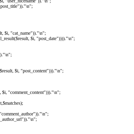
 "user_nicename"))."\n";
st_title"))."\n";
$i, "cat_name"))."\n";
lt($result, $i, "post_date"))))."\n";
."\n";
sult, $i, "post_content")))."\n";
t, $i, "comment_content")))."\n";
t,$matches);
 "comment_author"))."\n";
_author_url"))."\n";