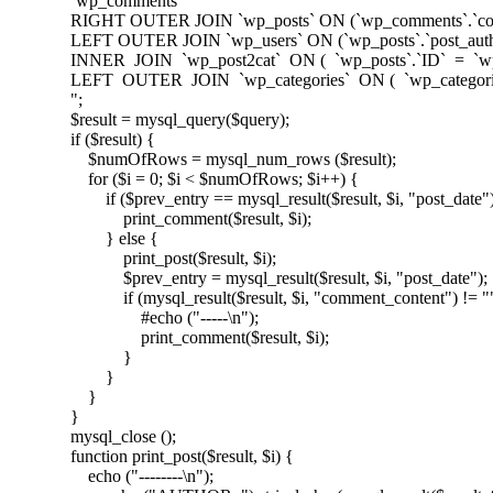
`wp_comments`
RIGHT OUTER JOIN `wp_posts` ON (`wp_comments`.`comm
LEFT OUTER JOIN `wp_users` ON (`wp_posts`.`post_author
INNER JOIN `wp_post2cat` ON ( `wp_posts`.`ID` = `wp_
LEFT OUTER JOIN `wp_categories` ON ( `wp_categories`
";
$result = mysql_query($query);
if ($result) {
$numOfRows = mysql_num_rows ($result);
for ($i = 0; $i < $numOfRows; $i++) {
if ($prev_entry == mysql_result($result, $i, "post_date")
print_comment($result, $i);
} else {
print_post($result, $i);
$prev_entry = mysql_result($result, $i, "post_date");
if (mysql_result($result, $i, "comment_content") != ""
#echo ("-----\n");
print_comment($result, $i);
}
}
}
}
mysql_close ();
function print_post($result, $i) {
echo ("--------\n");