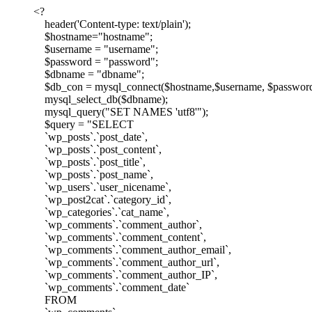
<?
header('Content-type: text/plain');
$hostname="hostname";
$username = "username";
$password = "password";
$dbname = "dbname";
$db_con = mysql_connect($hostname,$username, $password) or
mysql_select_db($dbname);
mysql_query("SET NAMES 'utf8'");
$query = "SELECT
`wp_posts`.`post_date`,
`wp_posts`.`post_content`,
`wp_posts`.`post_title`,
`wp_posts`.`post_name`,
`wp_users`.`user_nicename`,
`wp_post2cat`.`category_id`,
`wp_categories`.`cat_name`,
`wp_comments`.`comment_author`,
`wp_comments`.`comment_content`,
`wp_comments`.`comment_author_email`,
`wp_comments`.`comment_author_url`,
`wp_comments`.`comment_author_IP`,
`wp_comments`.`comment_date`
FROM