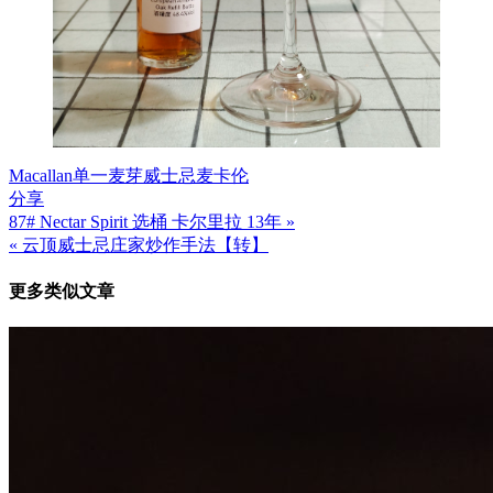
Macallan
单一麦芽威士忌
麦卡伦
分享
87# Nectar Spirit 选桶 卡尔里拉 13年 »
文
« 云顶威士忌庄家炒作手法【转】
章
更多类似文章
导
航