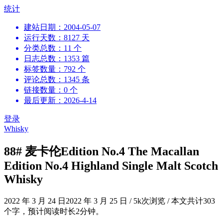
跳
统计
到
建站日期：2004-05-07
内
运行天数：8127 天
容
分类总数：11 个
日志总数：1353 篇
标签数量：792 个
评论总数：1345 条
链接数量：0 个
最后更新：2026-4-14
登录
Whisky
88# 麦卡伦Edition No.4 The Macallan
Edition No.4 Highland Single Malt Scotch
Whisky
2022 年 3 月 24 日
2022 年 3 月 25 日
/
5k次浏览
/
本文共计303
个字，预计阅读时长2分钟。