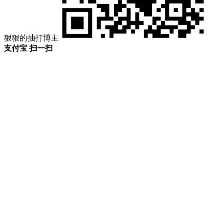
狠狠的抽打博主
支付宝 扫一扫