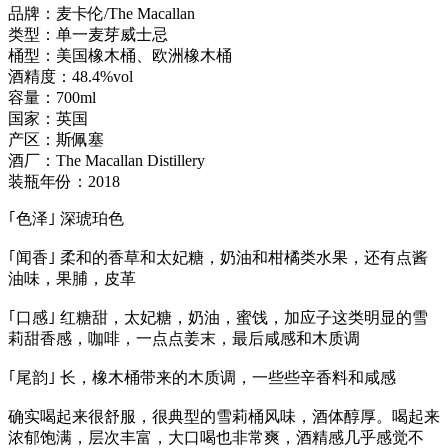
品牌：麦卡伦/The Macallan
类型：单一麦芽威士忌
桶型：美国橡木桶、欧洲橡木桶
酒精度：48.4%vol
容量：700ml
国家：英国
产区：斯佩塞
酒厂：The Macallan Distillery
装瓶年份：2018
｢色泽｣ 深琥珀色
｢闻香｣ 柔和的香草和太妃糖，奶油和柑橘类水果，还有点酱
油味，果脯，皮革
｢口感｣ 红糖甜，太妃糖，奶油，蜜饯，加应子这类明显的雪
莉甜香感，咖啡，一点点姜末，最后咸感和木质调
｢尾韵｣ 长，橡木桶带来的木质调，一些些辛香料和咸感
确实喝起来很舒服，很典型的雪莉桶风味，酒体醇厚。喝起来
浓郁饱满，层次丰富，大口喝也非常爽，酒精感几乎感觉不