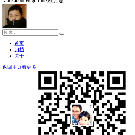
More about Hugo.Linの生活志
搜
搜
索：
索
首页
归档
关于
返回主页看更多