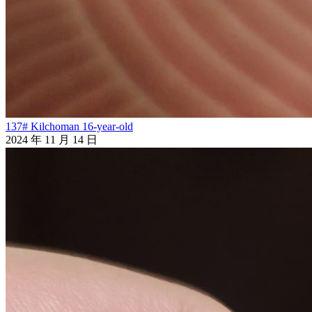
137# Kilchoman 16-year-old
2024 年 11 月 14 日