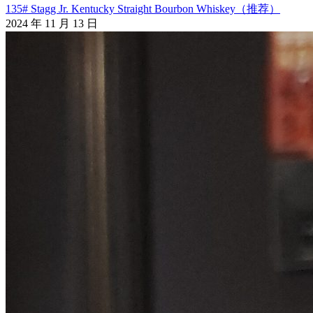
135# Stagg Jr. Kentucky Straight Bourbon Whiskey（推荐）
2024 年 11 月 13 日