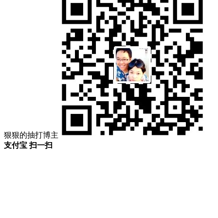
狠狠的抽打博主
支付宝 扫一扫