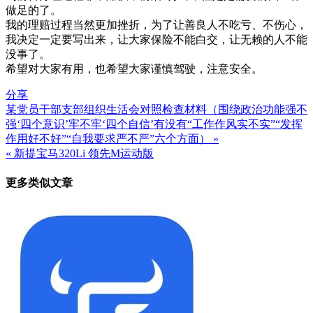
做足的了。
我的理赔过程当然更加挫折，为了让善良人不吃亏、不伤心，
我决定一定要写出来，让大家保险不能白交，让无赖的人不能
没事了。
希望对大家有用，也希望大家谨慎驾驶，注意安全。
分享
某党员干部支部组织生活会对照检查材料（围绕政治功能强不
文
强‘四个意识’牢不牢‘四个自信’有没有“工作作风实不实”“发挥
章
作用好不好”“自我要求严不严”六个方面） »
« 新提宝马320Li 领先M运动版
导
航
更多类似文章