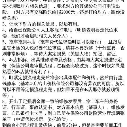
分重要，双方签字，明确责任，之后到所在交警队盖章同时可
要求调取对方相关信息），要求对方给其保险公司打电话出
险。（对方只有交强险只给报2000元，还是打给对方，跟你没
啥关系）
3、记录下对方的相关信息，以后有用。
4、给自己保险公司人工客服打电话（明确表明要走代位求
偿，他们才会启动相关人员介入）。
5、拖车拖到4s店（拖车费代位求偿时是可以赔付），且跟店
里管出险的人说好要代位求偿，请其不要拆解（十分重要，否
则非常麻烦），等待大案定损员（关键人物）拍照、留证。
6、4s店拆解、出具维修清单及价格，由其与大案定损进行定
价（保险公司走审批流程，过程会比较波折，这个时候如果是
熟悉的4s店就很有利了）。
7、盯紧定损流程走完后将会出具体配件和价格，然后自行垫
钱修车（基本4s店给出价格保险公司都没有异议的可能，所以
可以不用等定损流程走完，但如果不是在4s店那你就必须得
等）。
8、开出于定损后金额一致的维修发票后，拿上车主的身份
证、行车证、事故认定书、对方基本信息（肇事人）、维修发
票、自己银行卡卡号，到自己所在保险公司财险营业厅填两张
单子（申请代位求偿、委托追偿）。
到前台办理过程非常痛快，前后5分钟，但是是需要前面工作