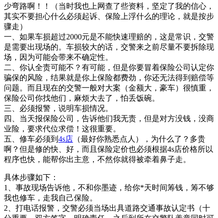
少弯路啊！！（当时我也上网查了些资料，坚定了我的信心，
其实不要担心什么必须起诉、保险上浮什么的理论，就是按步
骤走）
一、如果车损超过2000元是不能快速理赔的，这是常识，交警
是需要出现场的。车损较大的话，交警来之前尽量不要拆除现
场，因为可能会带来不确定性。
二、你认全责可能不？有可能，但是你要冒着保险公司认定你
骗保的风险，结果就是你上保险都费劲，你还无法得到赔偿等
问题。而且现在的交警一般对大案（金额大，豪车）很慎重，
保险公司你找他们，麻烦大去了，怕丢饭碗。
三、必须报警，说明车损情况。
四、当天报保险公司，告诉他们我无责，但是对方没钱，没商
业险，要求代位求偿！这很重要。
五、修车必须到
4s店
（最好你熟悉点人），为什么了？多贵
啊？但是修的快、好，而且保险定价也必须根据4s店价格所以
程序也快，能帮你出主意，不然你就得被牵着鼻子走。
具体步骤如下：
1、事故现场告诉他，不和你墨迹，给你*天时间筹钱，筹不够
我也修车，走我自己保险。
2、打电话报警，交警必须当场出具道路交通事故认定书（十