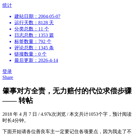
跳
统计
到
建站日期：2004-05-07
内
运行天数：8128 天
容
分类总数：11 个
日志总数：1353 篇
标签数量：792 个
评论总数：1345 条
链接数量：0 个
最后更新：2026-4-14
登录
Share
肇事对方全责，无力赔付的代位求偿步骤
—— 转帖
2018 年 4 月 7 日
/
4.97k次浏览
/
本文共计1053个字，预计阅读
时长4分钟。
下面开始请各位善良车主一定要记住各项要点，因为我走了不