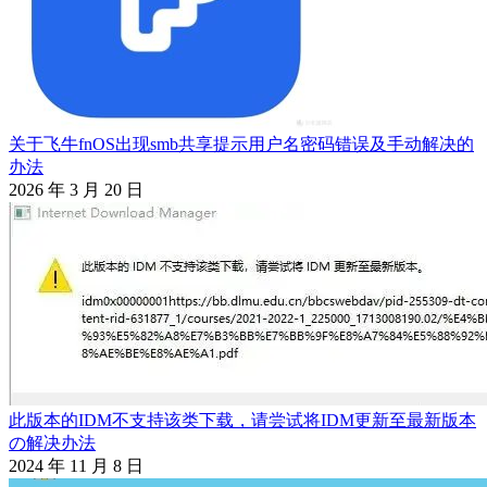
关于飞牛fnOS出现smb共享提示用户名密码错误及手动解决的
办法
2026 年 3 月 20 日
此版本的IDM不支持该类下载，请尝试将IDM更新至最新版本
の解决办法
2024 年 11 月 8 日