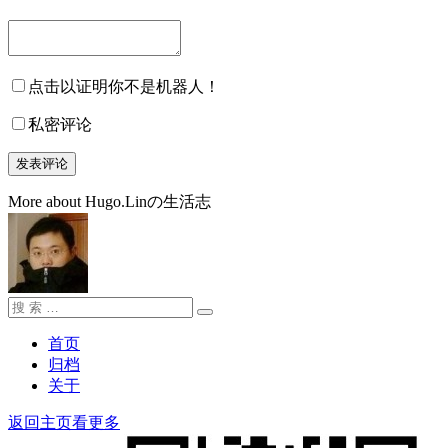
点击以证明你不是机器人！
私密评论
More about Hugo.Linの生活志
搜
搜
索：
索
首页
归档
关于
返回主页看更多