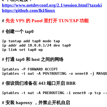
https://www.netdevconf.org/2.1/session.html?tazaki
https://github.com/lkl/linux
#
先去 VPS 的 Panel 里打开 TUN/TAP 功能
# 创建一个 tap0
ip tuntap add tap0 mode tap

ip addr add 10.0.0.1/24 dev tap0

ip link set tap0 up
# 打通 tap0 和 host 之间的网络
iptables -P FORWARD ACCEPT

iptables -t nat -A POSTROUTING -o venet0 -j MASQ
# 假设我们准备在 443 端口开启 BBR
iptables -t nat -A PREROUTING -i venet0 -p tcp -
# 安装 haproxy ，并禁止开机自启