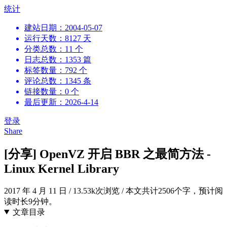
跳
统计
到
建站日期：2004-05-07
内
运行天数：8127 天
容
分类总数：11 个
日志总数：1353 篇
标签数量：792 个
评论总数：1345 条
链接数量：0 个
最后更新：2026-4-14
登录
Share
[分享] OpenVZ 开启 BBR 之最简方法 -
Linux Kernel Library
2017 年 4 月 11 日
/
13.53k次浏览
/
本文共计2506个字，预计阅
读时长9分钟。
文章目录