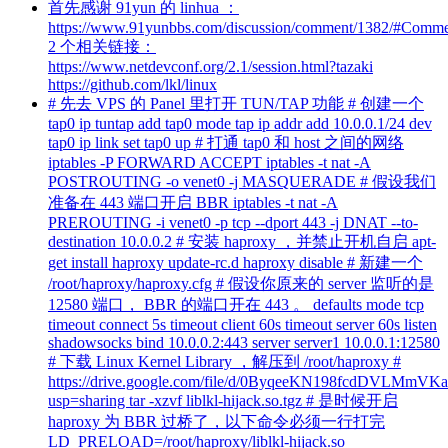
首先感谢 91yun 的 linhua ：
https://www.91yunbbs.com/discussion/comment/1382/#Comm
2 个相关链接：
https://www.netdevconf.org/2.1/session.html?tazaki
https://github.com/lkl/linux
# 先去 VPS 的 Panel 里打开 TUN/TAP 功能 # 创建一个
tap0 ip tuntap add tap0 mode tap ip addr add 10.0.0.1/24 dev
tap0 ip link set tap0 up # 打通 tap0 和 host 之间的网络
iptables -P FORWARD ACCEPT iptables -t nat -A
POSTROUTING -o venet0 -j MASQUERADE # 假设我们
准备在 443 端口开启 BBR iptables -t nat -A
PREROUTING -i venet0 -p tcp --dport 443 -j DNAT --to-
destination 10.0.0.2 # 安装 haproxy ，并禁止开机自启 apt-
get install haproxy update-rc.d haproxy disable # 新建一个
/root/haproxy/haproxy.cfg # 假设你原来的 server 监听的是
12580 端口， BBR 的端口开在 443 。 defaults mode tcp
timeout connect 5s timeout client 60s timeout server 60s listen
shadowsocks bind 10.0.0.2:443 server server1 10.0.0.1:12580
# 下载 Linux Kernel Library ，解压到 /root/haproxy #
https://drive.google.com/file/d/0ByqeeKN198fcdDVLMmVK
usp=sharing tar -xzvf liblkl-hijack.so.tgz # 是时候开启
haproxy 为 BBR 过桥了，以下命令必须一行打完
LD_PRELOAD=/root/haproxy/liblkl-hijack.so