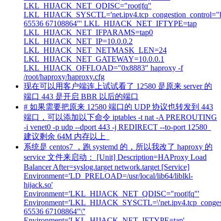
LKL_HIJACK_NET_QDISC="root|fq"
LKL_HIJACK_SYSCTL='net.ipv4.tcp_congestion_control="b
65536 67108864"' LKL_HIJACK_NET_IFTYPE=tap
LKL_HIJACK_NET_IFPARAMS=tap0
LKL_HIJACK_NET_IP=10.0.0.2
LKL_HIJACK_NET_NETMASK_LEN=24
LKL_HIJACK_NET_GATEWAY=10.0.0.1
LKL_HIJACK_OFFLOAD="0x8883" haproxy -f
/root/haproxy/haproxy.cfg
现在可以用客户端连上试试看了 12580 是原来 server 的
端口 443 是开启 BBR 以后的端口
# 如果需要把原来 12580 端口的 UDP 协议也转发到 443
端口，可以添加以下命令 iptables -t nat -A PREROUTING
-i venet0 -p udp --dport 443 -j REDIRECT --to-port 12580
建议剩余 64M 内存以上
系统是 centos7 ，跑 systemd 的，所以我改了 haproxy 的
service 文件来启动： [Unit] Description=HAProxy Load
Balancer After=syslog.target network.target [Service]
Environment='LD_PRELOAD=/usr/local/lib64/liblkl-
hijack.so'
Environment='LKL_HIJACK_NET_QDISC="root|fq"'
Environment='LKL_HIJACK_SYSCTL=\'net.ipv4.tcp_congest
65536 67108864"\''
Environment='LKL_HIJACK_NET_IFTYPE=tap'