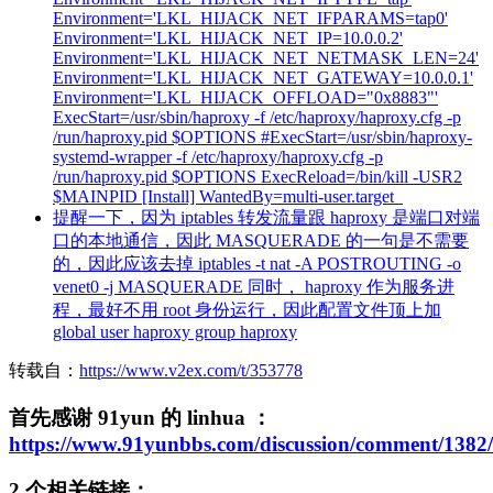
Environment='LKL_HIJACK_NET_IFPARAMS=tap0'
Environment='LKL_HIJACK_NET_IP=10.0.0.2'
Environment='LKL_HIJACK_NET_NETMASK_LEN=24'
Environment='LKL_HIJACK_NET_GATEWAY=10.0.0.1'
Environment='LKL_HIJACK_OFFLOAD="0x8883"'
ExecStart=/usr/sbin/haproxy -f /etc/haproxy/haproxy.cfg -p
/run/haproxy.pid $OPTIONS #ExecStart=/usr/sbin/haproxy-
systemd-wrapper -f /etc/haproxy/haproxy.cfg -p
/run/haproxy.pid $OPTIONS ExecReload=/bin/kill -USR2
$MAINPID [Install] WantedBy=multi-user.target
提醒一下，因为 iptables 转发流量跟 haproxy 是端口对端
口的本地通信，因此 MASQUERADE 的一句是不需要
的，因此应该去掉 iptables -t nat -A POSTROUTING -o
venet0 -j MASQUERADE 同时， haproxy 作为服务进
程，最好不用 root 身份运行，因此配置文件顶上加
global user haproxy group haproxy
转载自：
https://www.v2ex.com/t/353778
首先感谢 91yun 的 linhua ：
https://www.91yunbbs.com/discussion/comment/13
2 个相关链接：