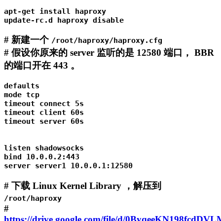
apt-get install haproxy

update-rc.d haproxy disable
# 新建一个
/root/haproxy/haproxy.cfg
# 假设你原来的 server 监听的是 12580 端口， BBR
的端口开在 443 。
defaults

mode tcp

timeout connect 5s

timeout client 60s

timeout server 60s

listen shadowsocks

bind 10.0.0.2:443

server server1 10.0.0.1:12580
# 下载 Linux Kernel Library ，解压到
/root/haproxy
#
https://drive.google.com/file/d/0ByqeeKN198fcd