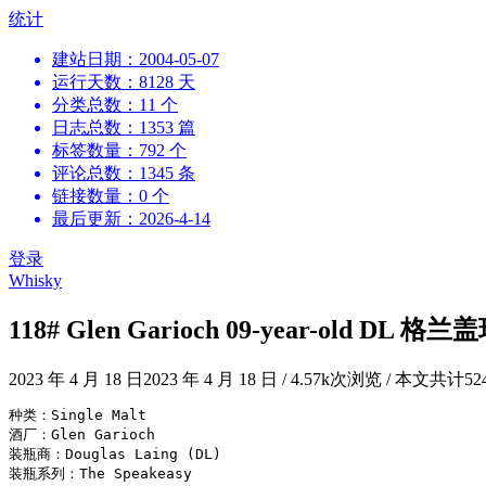
跳
统计
到
建站日期：2004-05-07
内
运行天数：8128 天
容
分类总数：11 个
日志总数：1353 篇
标签数量：792 个
评论总数：1345 条
链接数量：0 个
最后更新：2026-4-14
登录
Whisky
118# Glen Garioch 09-year-old DL 格
2023 年 4 月 18 日
2023 年 4 月 18 日
/
4.57k次浏览
/
本文共计52
种类：Single Malt
酒厂：Glen Garioch
装瓶商：Douglas Laing (DL)
装瓶系列：The Speakeasy