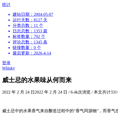
跳
统计
到
建站日期：2004-05-07
内
运行天数：8127 天
容
分类总数：11 个
日志总数：1353 篇
标签数量：792 个
评论总数：1345 条
链接数量：0 个
最后更新：2026-4-14
登录
Whisky
威士忌的水果味从何而来
2022 年 2 月 24 日
2022 年 2 月 24 日
/
6.4k次浏览
/
本文共计33
威士忌中的水果香气来自酿造过程中的“香气同源物”，而香气