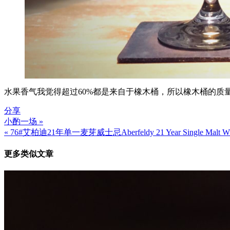
水果香气我觉得超过60%都是来自于橡木桶，所以橡木桶的质
分享
小酌一场 »
文
« 76#艾柏迪21年单一麦芽威士忌Aberfeldy 21 Year Single Malt Wh
章
更多类似文章
导
航