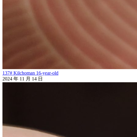
137# Kilchoman 16-year-old
2024 年 11 月 14 日