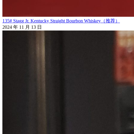
135# Stagg Jr. Kentucky Straight Bourbon Whiskey（推荐）
2024 年 11 月 13 日