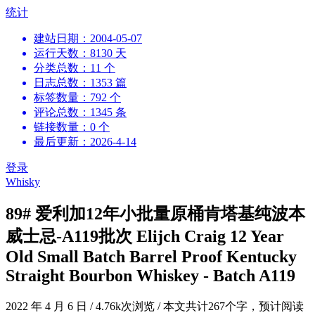
跳
统计
到
建站日期：2004-05-07
内
运行天数：8130 天
容
分类总数：11 个
日志总数：1353 篇
标签数量：792 个
评论总数：1345 条
链接数量：0 个
最后更新：2026-4-14
登录
Whisky
89# 爱利加12年小批量原桶肯塔基纯波本
威士忌-A119批次 Elijch Craig 12 Year
Old Small Batch Barrel Proof Kentucky
Straight Bourbon Whiskey - Batch A119
2022 年 4 月 6 日
/
4.76k次浏览
/
本文共计267个字，预计阅读