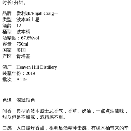
时长1分钟。
品牌：爱利加/Elijah Craig一
类型：波本威士忌
酒龄：12
桶型：波本桶
酒精度：67.6%vol
容量：750ml
国家：美国
产区：肯塔基
酒厂：Heaven Hill Distillery
装瓶年份：2019
批次：A119
色泽：深琥珀色
闻香：典型的波本威士忌香气，香草、奶油，一点点油漆味，
甜瓜但是不甜腻，酒精感不重。
口感：入口爆炸香甜，很明显酒精冲击感，有橡木桶带来的辛