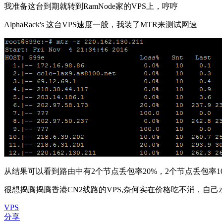
我准备这台到期就转到RamNode家的VPS上，哼哼
AlphaRack's 这台VPS速度一般，我装了MTR来测试网速
从结果可以看到路由中有2个节点丢包率20%，2个节点丢包率1
很想捣腾捣腾香港CN2线路的VPS,奈何实在价格吃不消，自
VPS
分享