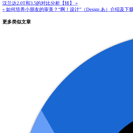
汉兰达2.0T和3.5的对比分析【转】 »
文
« 如何培养小朋友的审美？“啊！设计”（Design あ）介绍及下
章
更多类似文章
导
航