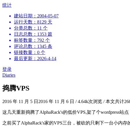
跳
统计
到
建站日期：2004-05-07
内
运行天数：8129 天
容
分类总数：11 个
日志总数：1353 篇
标签数量：792 个
评论总数：1345 条
链接数量：0 个
最后更新：2026-4-14
登录
Diaries
捣腾VPS
2016 年 11 月 5 日
2016 年 11 月 6 日
/
4.64k次浏览
/
本文共计26
这几天重新捣腾了AlphaRack's的低价VPS,架了个wordpres
之前买了AlphaRack's家的VPS三台，被砍的只剩下一台小内