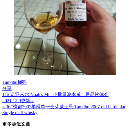
Tamdhu
桶强
分享
11# 诺亚米尔 Noah's Mill 小批量波本威士忌品饮体会
文
2021.12.9更新 »
章
« 36#檀都2007单桶单一麦芽威士忌 Tamdhu 2007 old Particular
Single malt whisky
导
航
更多类似文章