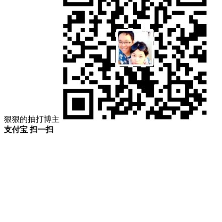
狠狠的抽打博主
支付宝 扫一扫