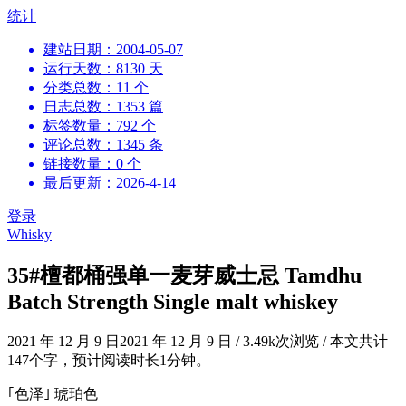
跳
统计
到
建站日期：2004-05-07
内
运行天数：8130 天
容
分类总数：11 个
日志总数：1353 篇
标签数量：792 个
评论总数：1345 条
链接数量：0 个
最后更新：2026-4-14
登录
Whisky
35#檀都桶强单一麦芽威士忌 Tamdhu
Batch Strength Single malt whiskey
2021 年 12 月 9 日
2021 年 12 月 9 日
/
3.49k次浏览
/
本文共计
147个字，预计阅读时长1分钟。
｢色泽｣ 琥珀色