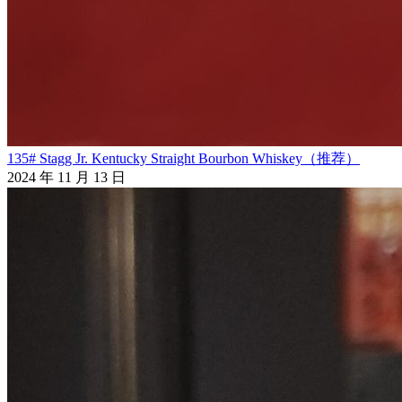
135# Stagg Jr. Kentucky Straight Bourbon Whiskey（推荐）
2024 年 11 月 13 日