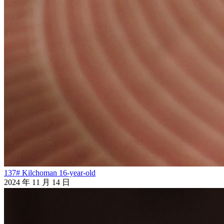
137# Kilchoman 16-year-old
2024 年 11 月 14 日