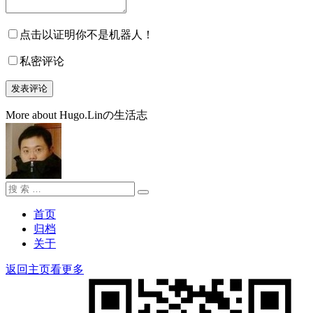
点击以证明你不是机器人！
私密评论
More about Hugo.Linの生活志
搜
搜
索：
索
首页
归档
关于
返回主页看更多