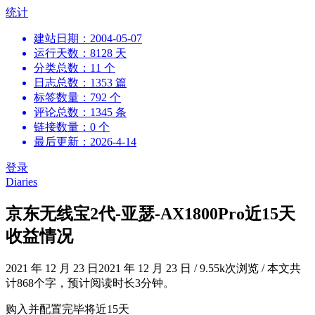
跳
统计
到
建站日期：2004-05-07
内
运行天数：8128 天
容
分类总数：11 个
日志总数：1353 篇
标签数量：792 个
评论总数：1345 条
链接数量：0 个
最后更新：2026-4-14
登录
Diaries
京东无线宝2代-亚瑟-AX1800Pro近15天
收益情况
2021 年 12 月 23 日
2021 年 12 月 23 日
/
9.55k次浏览
/
本文共
计868个字，预计阅读时长3分钟。
购入并配置完毕将近15天