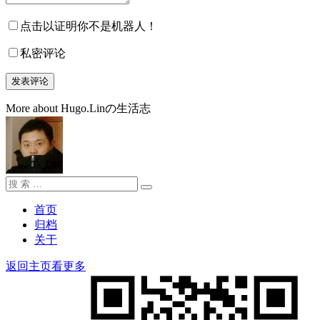
点击以证明你不是机器人！
私密评论
More about Hugo.Linの生活志
搜
搜
索：
索
首页
归档
关于
返回主页看更多