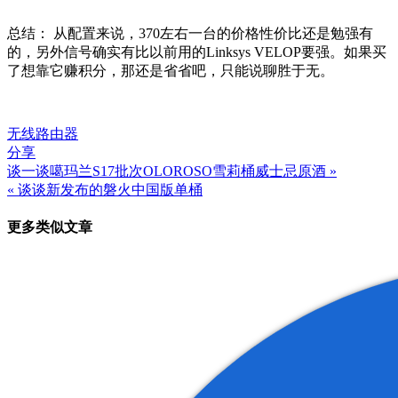
总结： 从配置来说，370左右一台的价格性价比还是勉强有
的，另外信号确实有比以前用的Linksys VELOP要强。如果买
了想靠它赚积分，那还是省省吧，只能说聊胜于无。
无线路由器
分享
谈一谈噶玛兰S17批次OLOROSO雪莉桶威士忌原酒 »
文
« 谈谈新发布的磐火中国版单桶
章
更多类似文章
导
航