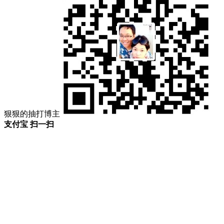
狠狠的抽打博主
支付宝 扫一扫