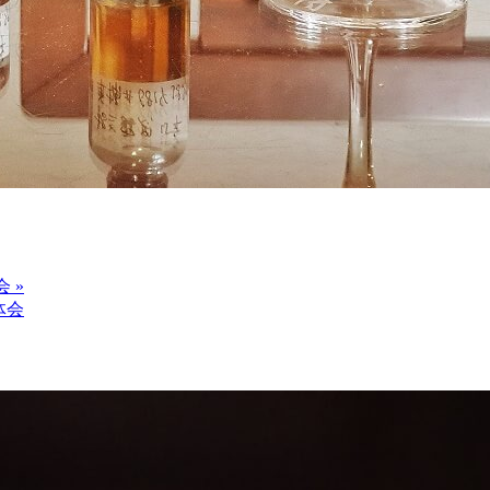
会 »
饮体会