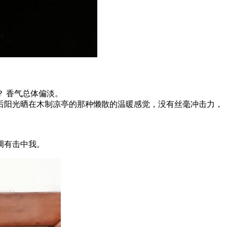
 香气总体偏淡。
后阳光晒在木制凉亭的那种懒散的温暖感觉，没有丝毫冲击力，
调有击中我。