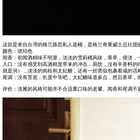
这款是来自台湾的格兰路思私人选桶，是格兰奇莱威士忌社团的选桶
颜色：琥珀色
闻香：初闻酒精味不明显，淡淡的雪莉桶风味，香草，很淡，
入口：没有感受到高酒精度带来的冲击，易饮，没有辛香料的
就是润），淡淡的肉桂和太妃糖，还有一丝类似包裹着咸的话
尾调：没有苦底，长度中等吧，太妃糖味道多点，然后香草，
评价：淡雅的风格可能并不合适重口味的老饕。闻香和尾调不