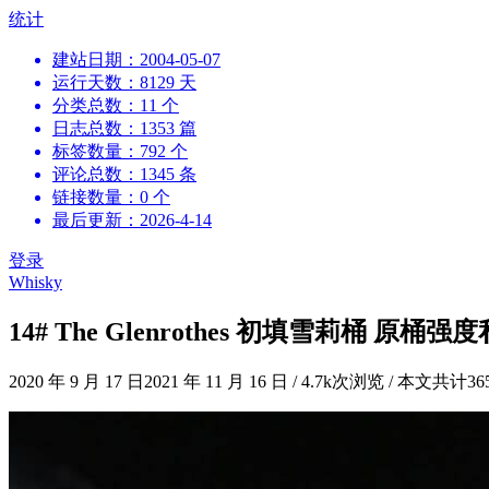
跳
统计
到
建站日期：2004-05-07
内
运行天数：8129 天
容
分类总数：11 个
日志总数：1353 篇
标签数量：792 个
评论总数：1345 条
链接数量：0 个
最后更新：2026-4-14
登录
Whisky
14# The Glenrothes 初填雪莉桶 原桶
2020 年 9 月 17 日
2021 年 11 月 16 日
/
4.7k次浏览
/
本文共计36