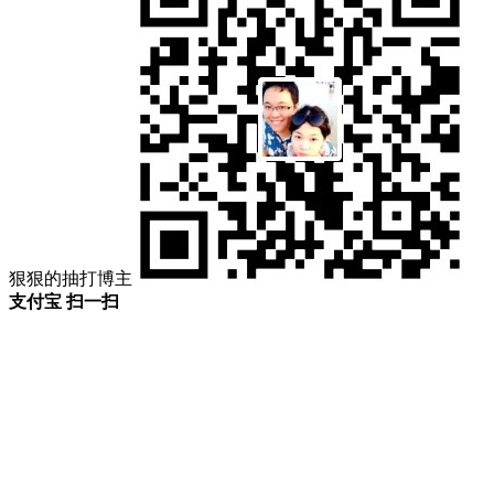
狠狠的抽打博主
支付宝 扫一扫