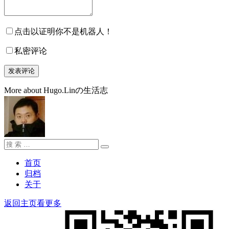
点击以证明你不是机器人！
私密评论
More about Hugo.Linの生活志
搜
搜
索：
索
首页
归档
关于
返回主页看更多