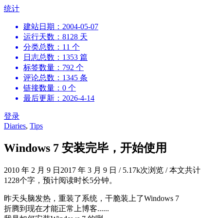
跳
统计
到
建站日期：2004-05-07
内
运行天数：8128 天
容
分类总数：11 个
日志总数：1353 篇
标签数量：792 个
评论总数：1345 条
链接数量：0 个
最后更新：2026-4-14
登录
Diaries
,
Tips
Windows 7 安装完毕，开始使用
2010 年 2 月 9 日
2017 年 3 月 9 日
/
5.17k次浏览
/
本文共计
1228个字，预计阅读时长5分钟。
昨天头脑发热，重装了系统，干脆装上了Windows 7
折腾到现在才能正常上博客......