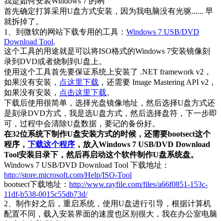
我是如何安装Windows 7 的咧
首先确定打算采用U盘方式安装，因为我电脑没有光驱...... 早
就拆掉了。
1、到微软的网站下载专用的工具：
Windows 7 USB/DVD
Download Tool
.
这个工具的用途就是可以将ISO格式的Windows 7安装镜像刻
录到DVD或者烧制到U盘上。
使用这个工具首先要保证系统上安装了 .NET framework v2，
如果没有安装，
点这里下载
，还需要 Image Mastering API v2，
如果没有安装，
点击这里下载
。
下载后使用很简单，选择光盘镜像地址，然后选择U盘方式还
是刻录DVD方式，我是选U盘方式，然后选择盘符，下一步即
可，过程中会清除U盘数据，要记的备份好。
在32位系统下制作U盘安装方式的时候，还需要bootsect这个
程序，
下载这个程序
，放入Windows 7 USB/DVD Download
Tool安装目录下，然后再启动这个软件制作U盘系统盘。
Windows 7 USB/DVD Download Tool 下载地址：
http://store.microsoft.com/Help/ISO-Tool
bootsect下载地址：
http://www.rayfile.com/files/a66f0851-153c-
11df-b538-0015c55db73d/
2、制作好之后，重启系统，使用U盘进行引导，根据计算机
配置不同，载入安装界面的速度也区别很大，我在办公室电脑