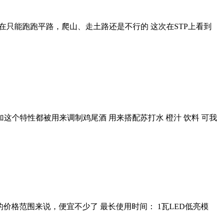
ke慢跑鞋实在只能跑跑平路，爬山、走土路还是不行的 这次在STP上看到
加这个特性都被用来调制鸡尾酒 用来搭配苏打水 橙汁 饮料 可我
0~450的价格范围来说，便宜不少了 最长使用时间： 1瓦LED低亮模