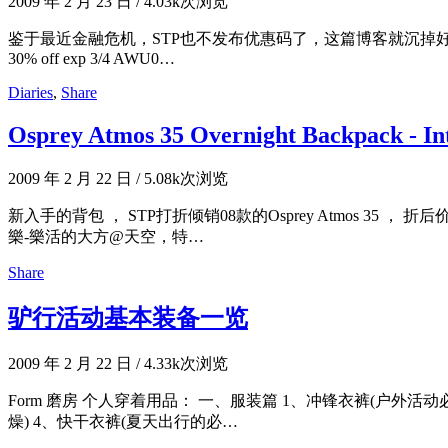
2009 年 2 月 23 日
/
4.03k次浏览
鉴于最近金融危机，STP也不发布优惠码了，这篇博客就沉掉好了。。。 什
30% off exp 3/4 AWU0…
Diaries
,
Share
Osprey Atmos 35 Overnight Backpack - In
2009 年 2 月 22 日
/
5.08k次浏览
新入手的背包 ， STP打折倾销08款的Osprey Atmos 35 
樂-樂活的大方@天空，特…
Share
驴行活动基本装备一览
2009 年 2 月 22 日
/
4.33k次浏览
Form 磨房 个人穿着用品： 一、服装篇 1、冲锋衣裤(户外活
燥) 4、快干衣裤(夏天出行的必…