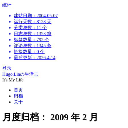
跳
统计
到
建站日期：2004-05-07
内
运行天数：8128 天
容
分类总数：11 个
日志总数：1353 篇
标签数量：792 个
评论总数：1345 条
链接数量：0 个
最后更新：2026-4-14
登录
Hugo.Linの生活志
It's My Life.
首页
归档
关于
月度归档：
2009 年 2 月