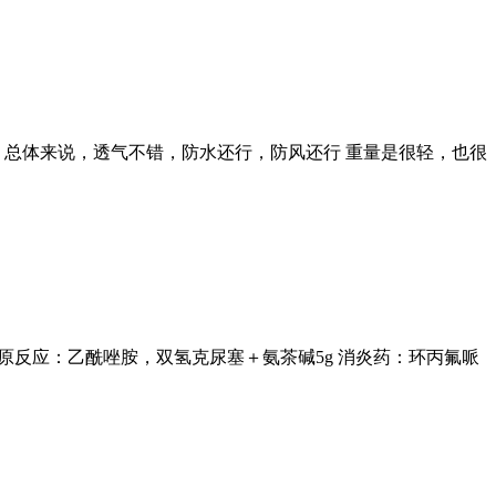
 总体来说，透气不错，防水还行，防风还行 重量是很轻，也很
 高原反应：乙酰唑胺，双氢克尿塞＋氨茶碱5g 消炎药：环丙氟哌