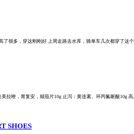
高了很多，穿这刚刚好 上周走路去水库，骑单车几次都穿了这个
：奥美拉唑，胃复安，颠茄片10g 止泻：黄连素、环丙氟哌酸10g
RT SHOES