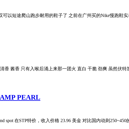
SHOES 早就想买一双可以短途爬山跑步耐用的鞋子了 之前在广州买的Ni
香 酱香 只有入喉后涌上来那一团火 直白 干脆 劲爽 虽然伏特
DLAMP PEARL
nd spot 在STP特价，收入价格 23.96 美金 对比国内动则25