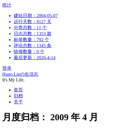
跳
统计
到
建站日期：2004-05-07
内
运行天数：8127 天
容
分类总数：11 个
日志总数：1353 篇
标签数量：792 个
评论总数：1345 条
链接数量：0 个
最后更新：2026-4-14
登录
Hugo.Linの生活志
It's My Life.
首页
归档
关于
月度归档：
2009 年 4 月