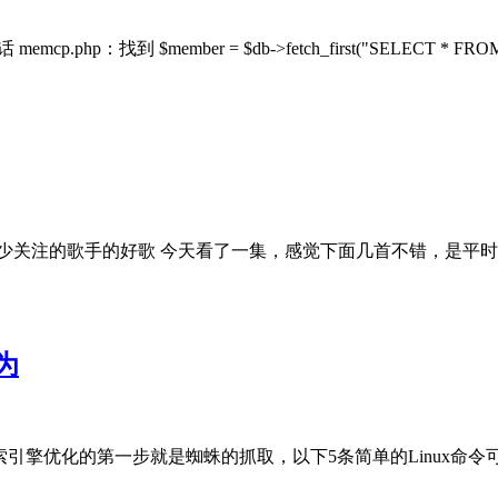
mber = $db->fetch_first("SELECT * FROM {$tablepre
关注的歌手的好歌 今天看了一集，感觉下面几首不错，是平时很少听
为
搜索引擎优化的第一步就是蜘蛛的抓取，以下5条简单的Linux