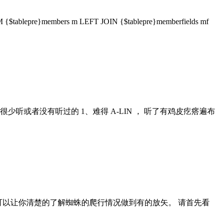
}members m LEFT JOIN {$tablepre}memberfields mf
或者没有听过的 1、难得 A-LIN ， 听了有鸡皮疙瘩遍布
命令可以让你清楚的了解蜘蛛的爬行情况做到有的放矢。 请首先看