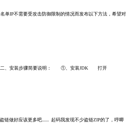
定白名单IP不需要受攻击防御限制的情况而发布以下方法，希望对
以自由拖动）： 二、安装步骤简要说明： ①、安装JDK 打开
件防盗链做好应该更多吧...... 起码我发现不少盗链ZIP的了，哼唧