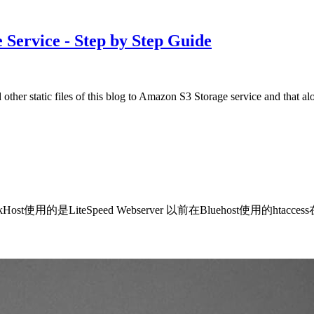
Service - Step by Step Guide
ther static files of this blog to Amazon S3 Storage service and that
使用的是LiteSpeed Webserver 以前在Bluehost使用的ht