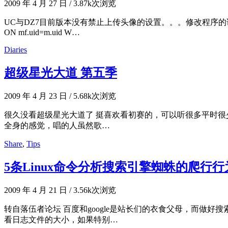
2009 年 4 月 27 日
/
3.87k次浏览
UC与DZ7目前版本没有禁止上传头像的设置。。。修改程序的话 memcp.php：找到 $me
ON mf.uid=m.uid W…
Diaries
超级星光大道 第五季
2009 年 4 月 23 日
/
5.68k次浏览
很久没看超级星光大道了 挺喜欢看初赛的，可以听很多平时很少
全身的感觉，唱的人虽然歌…
Share
,
Tips
5条Linux命令分析搜索引擎蜘蛛的爬行行
2009 年 4 月 21 日
/
3.56k次浏览
转自落伍者论坛 百度和google是站长们的衣食父母，而做好
看日志文件的大小，如果特别…