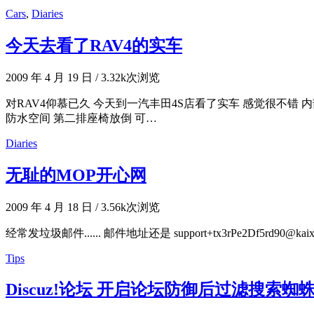
Cars
,
Diaries
今天去看了RAV4的实车
2009 年 4 月 19 日
/
3.32k次浏览
对RAV4仰慕已久 今天到一汽丰田4S店看了实车 感觉很不错
防水空间 第二排座椅放倒 可…
Diaries
无耻的MOP开心网
2009 年 4 月 18 日
/
3.56k次浏览
经常发垃圾邮件...... 邮件地址还是 support+tx3rPe2Df5rd9
Tips
Discuz!论坛 开启论坛防御后过滤搜索蜘