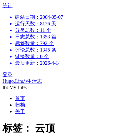
跳
统计
到
建站日期：2004-05-07
内
运行天数：8126 天
容
分类总数：11 个
日志总数：1353 篇
标签数量：792 个
评论总数：1345 条
链接数量：0 个
最后更新：2026-4-14
登录
Hugo.Linの生活志
It's My Life.
首页
归档
关于
标签：
云顶