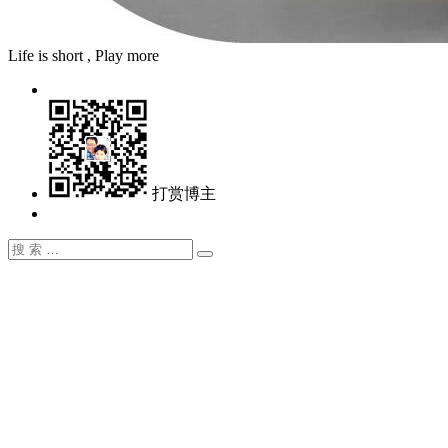
Life is short , Play more
打赏博主
搜
搜
索：
索