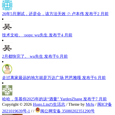
26年5月测试，还是会，该方法无效 :?:
卢本伟
发布于2 月前
技术文哈。 :oops:
wu先生
发布于4 月前
2月都快完了。
wu先生
发布于6 月前
走过离家最远的地方就是万达广场
芭芭雅嘎
发布于6 月前
哈哈，羡慕你2025年的这“酒量”
YardenZhang
发布于7 月前
Copyright © 2026
Hugo.Linの生活志
/ Theme by
MrJu
/
闽ICP备
2021019639号-1
/
/
闽公网安备 35080202351290号