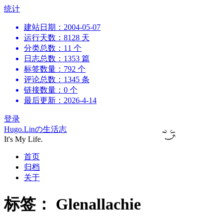
跳
统计
到
建站日期：2004-05-07
内
运行天数：8128 天
容
分类总数：11 个
日志总数：1353 篇
标签数量：792 个
评论总数：1345 条
链接数量：0 个
最后更新：2026-4-14
登录
Hugo.Linの生活志
It's My Life.
首页
归档
关于
标签：
Glenallachie