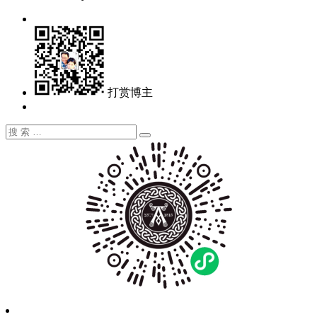
打赏博主
搜
搜
索：
索