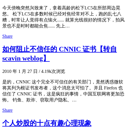
今天傍晚突然兴致来了，拿着高龄的松下LC5在所部周边晃
悠。 松下LC5在多数时候已经对焦经常对不上，跑的乱七八
糟，时常让人觉得有点恼火...... 就算光线很好的情况下，拍风
景也不是时时都能合焦...... 先上…
Share
如何阻止不信任的 CNNIC 证书【转自
scavin weblog】
2010 年 1 月 27 日
/
4.19k次浏览
是的，CNNIC 这个完全不可信任的有关部门，竟然诱惑微软
将其列为根证书发布者，这个消息太可怕了。并且 Firefox 也
信任了 CNNIC 证书，这是疯狂的事情，中国互联网将更加恐
怖。 钓鱼、欺诈、窃取用户隐私、…
Share
个人炒股的十点有趣心理现象