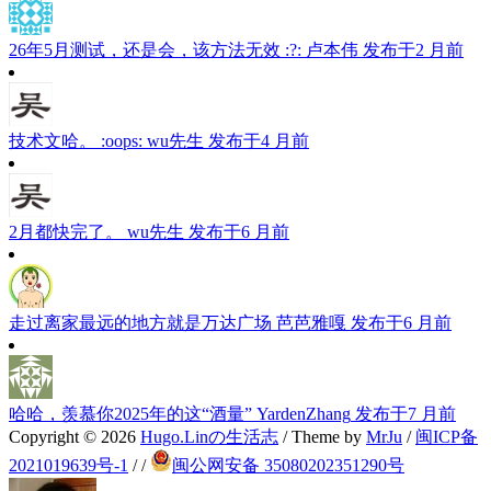
26年5月测试，还是会，该方法无效 :?:
卢本伟
发布于2 月前
技术文哈。 :oops:
wu先生
发布于4 月前
2月都快完了。
wu先生
发布于6 月前
走过离家最远的地方就是万达广场
芭芭雅嘎
发布于6 月前
哈哈，羡慕你2025年的这“酒量”
YardenZhang
发布于7 月前
Copyright © 2026
Hugo.Linの生活志
/ Theme by
MrJu
/
闽ICP备
2021019639号-1
/
/
闽公网安备 35080202351290号