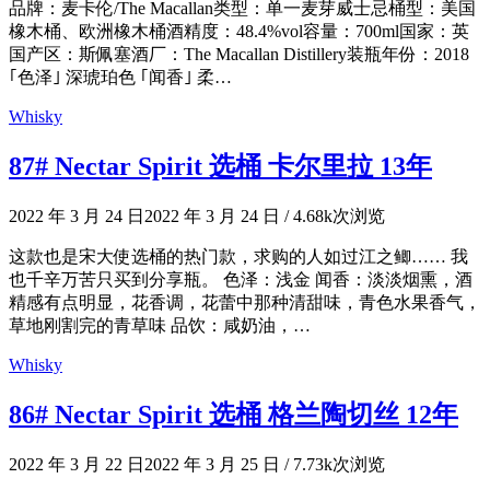
品牌：麦卡伦/The Macallan类型：单一麦芽威士忌桶型：美国
橡木桶、欧洲橡木桶酒精度：48.4%vol容量：700ml国家：英
国产区：斯佩塞酒厂：The Macallan Distillery装瓶年份：2018
｢色泽｣ 深琥珀色 ｢闻香｣ 柔…
Whisky
87# Nectar Spirit 选桶 卡尔里拉 13年
2022 年 3 月 24 日
2022 年 3 月 24 日
/
4.68k次浏览
这款也是宋大使选桶的热门款，求购的人如过江之鲫…… 我
也千辛万苦只买到分享瓶。 色泽：浅金 闻香：淡淡烟熏，酒
精感有点明显，花香调，花蕾中那种清甜味，青色水果香气，
草地刚割完的青草味 品饮：咸奶油，…
Whisky
86# Nectar Spirit 选桶 格兰陶切丝 12年
2022 年 3 月 22 日
2022 年 3 月 25 日
/
7.73k次浏览