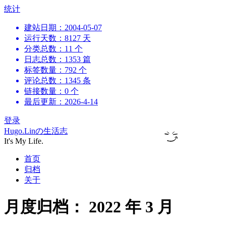
跳
统计
到
建站日期：2004-05-07
内
运行天数：8127 天
容
分类总数：11 个
日志总数：1353 篇
标签数量：792 个
评论总数：1345 条
链接数量：0 个
最后更新：2026-4-14
登录
Hugo.Linの生活志
It's My Life.
首页
归档
关于
月度归档：
2022 年 3 月