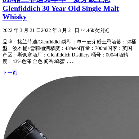
Glenfiddich 30 Year Old Single Malt
Whisky
2022 年 3 月 21 日
2022 年 3 月 21 日
/
4.46k次浏览
品牌：格兰菲迪/Glenfiddich类型：单一麦芽威士忌酒龄：30桶
型：波本桶+雪莉桶酒精度：43%vol容量：700ml国家：英国
产区：斯佩塞酒厂：Glenfiddich Distillery 桶号：00044酒精
度：43%色泽:金色 闻香:蜂蜜，…
下一页
文
章
导
航