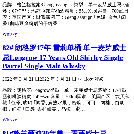
品牌：格兰格拉索/Glenglassaugh >类型：单一麦芽威士忌>酒
龄：07桶型：玛莎拉邦穹桶酒精度：55.1%vol容量：700ml国
家：英国产区：斯佩塞酒厂：Glenglassaugh ｢色泽｣金色 ｢闻
香｣咖啡豆磨粉后的干粉香…
Whisky
82# 朗格罗17年 雪莉单桶 单一麦芽威士
忌Longrow 17 Years Old Shirley Single
Barrel Single Malt Whisky
2022 年 3 月 21 日
2022 年 3 月 21 日
/
4.1k次浏览
品牌：朗格罗/Longrow类型：单一麦芽威士忌酒龄：17桶型：
雪莉桶酒精度：49%vol容量：700ml国家：英国产区：坎贝尔
敦 ｢色泽｣琥珀 ｢闻香｣煮熟水果，蜜瓜，可可，肉桂，白胡
椒，红糖 ｢口感｣柔和甜美，乌梅，蜜…
Whisky
81#格兰菲迪30年单一麦芽威士忌