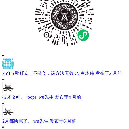
26年5月测试，还是会，该方法无效 :?:
卢本伟
发布于2 月前
技术文哈。 :oops:
wu先生
发布于4 月前
2月都快完了。
wu先生
发布于6 月前