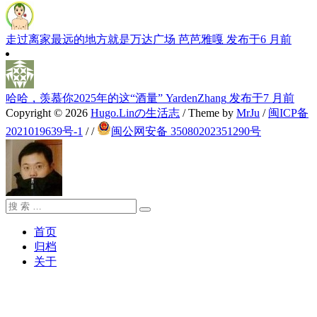
走过离家最远的地方就是万达广场
芭芭雅嘎
发布于6 月前
哈哈，羡慕你2025年的这“酒量”
YardenZhang
发布于7 月前
Copyright © 2026
Hugo.Linの生活志
/ Theme by
MrJu
/
闽ICP备
2021019639号-1
/
/
闽公网安备 35080202351290号
搜
搜
索：
索
首页
归档
关于