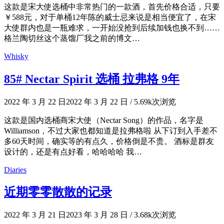
这款是宋大使选桶中非常热门的一款酒，首先价格合适，只要
￥588元，对于单桶12年陈的威士忌来说是相当便宜了，在宋
大使群内也是一瓶难求，一开始没抢到后续加钱也换不到……
格兰陶切丝这个蒸馏厂我之前的博文…
Whisky
85# Nectar Spirit 选桶 拉弗格 9年
2022 年 3 月 22 日
2022 年 3 月 22 日
/
5.69k次浏览
这款是国内选桶商宋大使（Nectar Song）的作品，名字是
Williamson，不过大家也都知道是拉弗格啦 从下订到入手差不
多60天时间，确实等的有点久，价格倒是不贵。 酒标是群友
设计的，还是有点好看，哈哈哈哈 我…
Diaries
近期零零散散的记录
2022 年 3 月 21 日
2023 年 3 月 28 日
/
3.68k次浏览