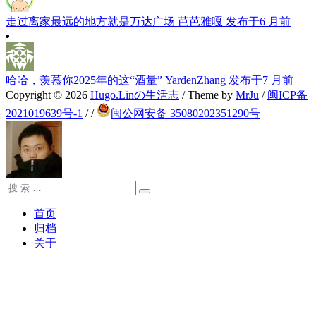
走过离家最远的地方就是万达广场
芭芭雅嘎
发布于6 月前
哈哈，羡慕你2025年的这“酒量”
YardenZhang
发布于7 月前
Copyright © 2026
Hugo.Linの生活志
/ Theme by
MrJu
/
闽ICP备
2021019639号-1
/
/
闽公网安备 35080202351290号
搜
搜
索：
索
首页
归档
关于