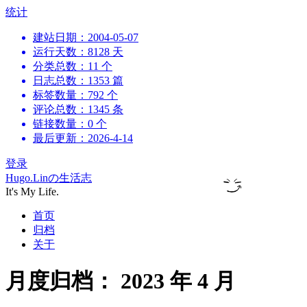
跳
统计
到
建站日期：2004-05-07
内
运行天数：8128 天
容
分类总数：11 个
日志总数：1353 篇
标签数量：792 个
评论总数：1345 条
链接数量：0 个
最后更新：2026-4-14
登录
Hugo.Linの生活志
It's My Life.
首页
归档
关于
月度归档：
2023 年 4 月