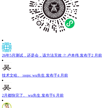
26年5月测试，还是会，该方法无效 :?:
卢本伟
发布于2 月前
技术文哈。 :oops:
wu先生
发布于4 月前
2月都快完了。
wu先生
发布于6 月前