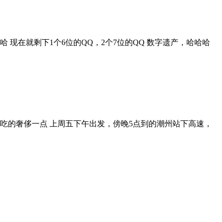
 现在就剩下1个6位的QQ，2个7位的QQ 数字遗产，哈哈哈
吃的奢侈一点 上周五下午出发，傍晚5点到的潮州站下高速，