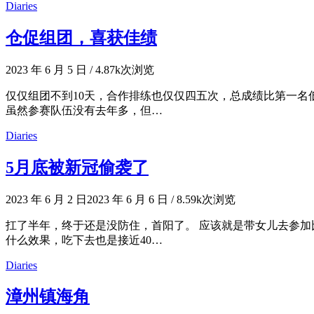
Diaries
仓促组团，喜获佳绩
2023 年 6 月 5 日
/
4.87k次浏览
仅仅组团不到10天，合作排练也仅仅四五次，总成绩比第一名低
虽然参赛队伍没有去年多，但…
Diaries
5月底被新冠偷袭了
2023 年 6 月 2 日
2023 年 6 月 6 日
/
8.59k次浏览
扛了半年，终于还是没防住，首阳了。 应该就是带女儿去参加比
什么效果，吃下去也是接近40…
Diaries
漳州镇海角