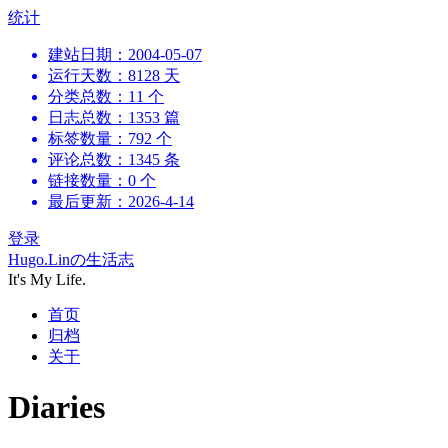
跳
统计
到
建站日期：2004-05-07
内
运行天数：8128 天
容
分类总数：11 个
日志总数：1353 篇
标签数量：792 个
评论总数：1345 条
链接数量：0 个
最后更新：2026-4-14
登录
Hugo.Linの生活志
It's My Life.
首页
归档
关于
Diaries