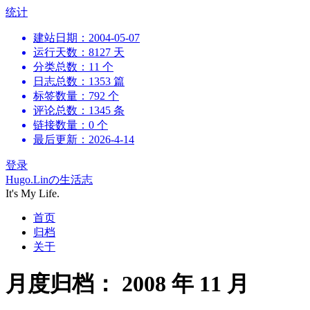
跳
统计
到
建站日期：2004-05-07
内
运行天数：8127 天
容
分类总数：11 个
日志总数：1353 篇
标签数量：792 个
评论总数：1345 条
链接数量：0 个
最后更新：2026-4-14
登录
Hugo.Linの生活志
It's My Life.
首页
归档
关于
月度归档：
2008 年 11 月