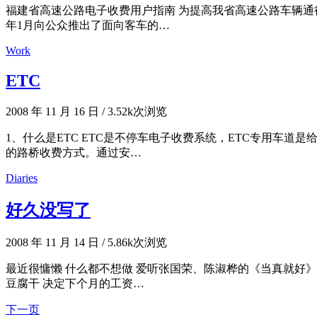
福建省高速公路电子收费用户指南 为提高我省高速公路车辆通
年1月向公众推出了面向客车的…
Work
ETC
2008 年 11 月 16 日
/
3.52k次浏览
1、什么是ETC ETC是不停车电子收费系统，ETC专用车道是给那些装了
的路桥收费方式。通过安…
Diaries
好久没写了
2008 年 11 月 14 日
/
5.86k次浏览
最近很慵懒 什么都不想做 爱听张国荣、陈淑桦的《当真就好》
豆腐干 决定下个月的工资…
下一页
文