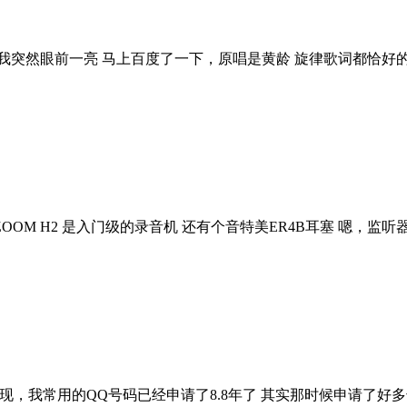
让我突然眼前一亮 马上百度了一下，原唱是黄龄 旋律歌词都恰好的
OOM H2 是入门级的录音机 还有个音特美ER4B耳塞 嗯，监
m 登陆上去发现，我常用的QQ号码已经申请了8.8年了 其实那时候申