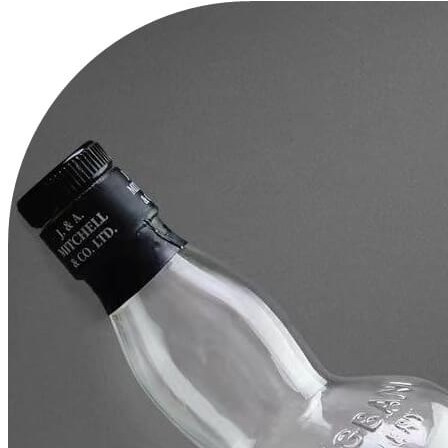
章
导
航