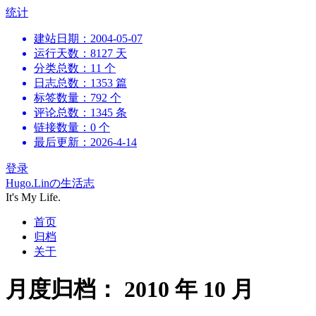
跳
统计
到
建站日期：2004-05-07
内
运行天数：8127 天
容
分类总数：11 个
日志总数：1353 篇
标签数量：792 个
评论总数：1345 条
链接数量：0 个
最后更新：2026-4-14
登录
Hugo.Linの生活志
It's My Life.
首页
归档
关于
月度归档：
2010 年 10 月