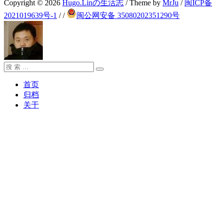
Copyright © 2026
Hugo.Linの生活志
/ Theme by
MrJu
/
闽ICP备
2021019639号-1
/
/
闽公网安备 35080202351290号
搜
搜
索：
索
首页
归档
关于