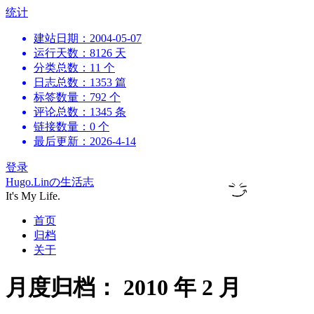
跳
统计
到
建站日期：2004-05-07
内
运行天数：8126 天
容
分类总数：11 个
日志总数：1353 篇
标签数量：792 个
评论总数：1345 条
链接数量：0 个
最后更新：2026-4-14
登录
Hugo.Linの生活志
It's My Life.
首页
归档
关于
月度归档：
2010 年 2 月