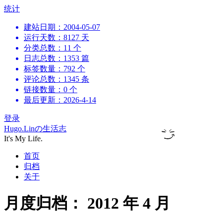
跳
统计
到
建站日期：2004-05-07
内
运行天数：8127 天
容
分类总数：11 个
日志总数：1353 篇
标签数量：792 个
评论总数：1345 条
链接数量：0 个
最后更新：2026-4-14
登录
Hugo.Linの生活志
It's My Life.
首页
归档
关于
月度归档：
2012 年 4 月