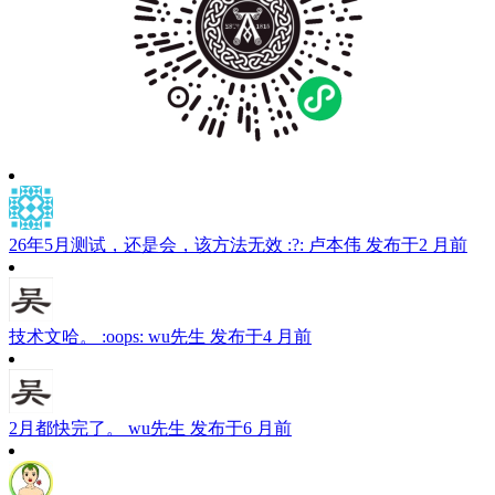
26年5月测试，还是会，该方法无效 :?:
卢本伟
发布于2 月前
技术文哈。 :oops:
wu先生
发布于4 月前
2月都快完了。
wu先生
发布于6 月前