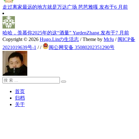
走过离家最远的地方就是万达广场
芭芭雅嘎
发布于6 月前
哈哈，羡慕你2025年的这“酒量”
YardenZhang
发布于7 月前
Copyright © 2026
Hugo.Linの生活志
/ Theme by
MrJu
/
闽ICP备
2021019639号-1
/
/
闽公网安备 35080202351290号
搜
搜
索：
索
首页
归档
关于