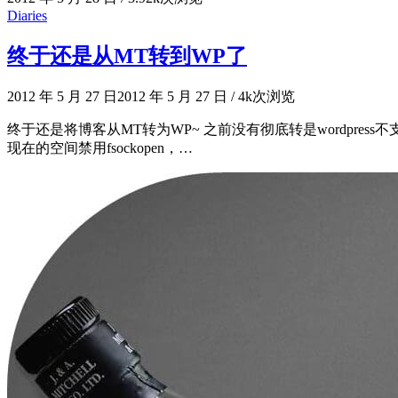
Diaries
终于还是从MT转到WP了
2012 年 5 月 27 日
2012 年 5 月 27 日
/
4k次浏览
终于还是将博客从MT转为WP~ 之前没有彻底转是wordpres
现在的空间禁用fsockopen，…