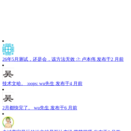
26年5月测试，还是会，该方法无效 :?:
卢本伟
发布于2 月前
技术文哈。 :oops:
wu先生
发布于4 月前
2月都快完了。
wu先生
发布于6 月前