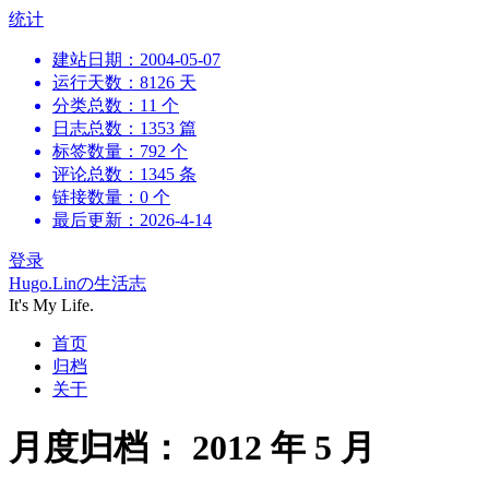
跳
统计
到
建站日期：2004-05-07
内
运行天数：8126 天
容
分类总数：11 个
日志总数：1353 篇
标签数量：792 个
评论总数：1345 条
链接数量：0 个
最后更新：2026-4-14
登录
Hugo.Linの生活志
It's My Life.
首页
归档
关于
月度归档：
2012 年 5 月