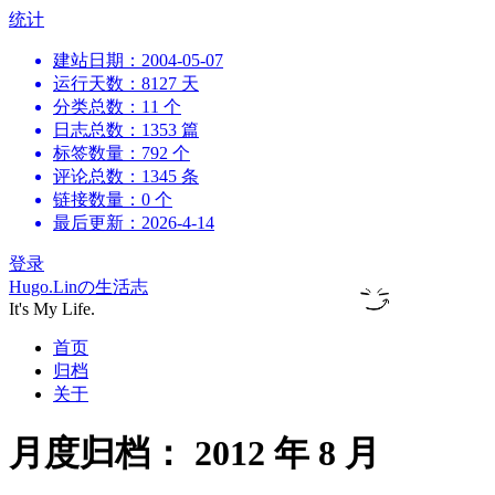
跳
统计
到
建站日期：2004-05-07
内
运行天数：8127 天
容
分类总数：11 个
日志总数：1353 篇
标签数量：792 个
评论总数：1345 条
链接数量：0 个
最后更新：2026-4-14
登录
Hugo.Linの生活志
It's My Life.
首页
归档
关于
月度归档：
2012 年 8 月