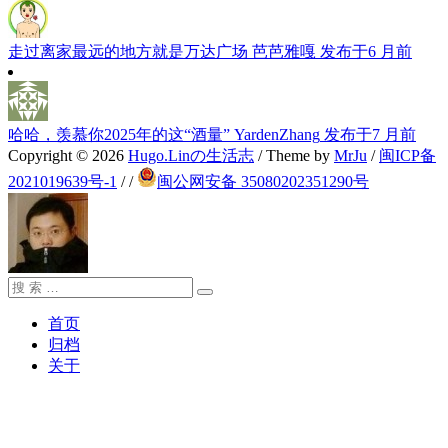
走过离家最远的地方就是万达广场
芭芭雅嘎
发布于6 月前
哈哈，羡慕你2025年的这“酒量”
YardenZhang
发布于7 月前
Copyright © 2026
Hugo.Linの生活志
/ Theme by
MrJu
/
闽ICP备
2021019639号-1
/
/
闽公网安备 35080202351290号
搜
搜
索：
索
首页
归档
关于