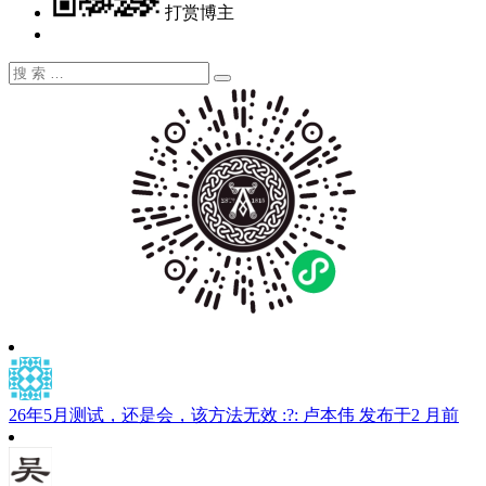
打赏博主
搜
搜
索：
索
26年5月测试，还是会，该方法无效 :?:
卢本伟
发布于2 月前