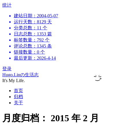
跳
统计
到
建站日期：2004-05-07
内
运行天数：8129 天
容
分类总数：11 个
日志总数：1353 篇
标签数量：792 个
评论总数：1345 条
链接数量：0 个
最后更新：2026-4-14
登录
Hugo.Linの生活志
It's My Life.
首页
归档
关于
月度归档：
2015 年 2 月