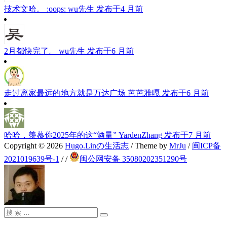
技术文哈。 :oops:
wu先生
发布于4 月前
2月都快完了。
wu先生
发布于6 月前
走过离家最远的地方就是万达广场
芭芭雅嘎
发布于6 月前
哈哈，羡慕你2025年的这“酒量”
YardenZhang
发布于7 月前
Copyright © 2026
Hugo.Linの生活志
/ Theme by
MrJu
/
闽ICP备
2021019639号-1
/
/
闽公网安备 35080202351290号
搜
搜
索：