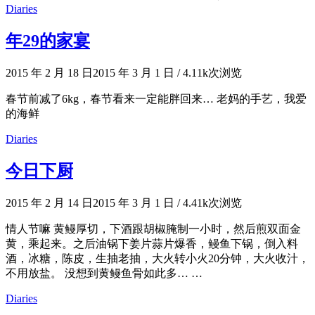
Diaries
年29的家宴
2015 年 2 月 18 日
2015 年 3 月 1 日
/
4.11k次浏览
春节前减了6kg，春节看来一定能胖回来… 老妈的手艺，我爱
的海鲜
Diaries
今日下厨
2015 年 2 月 14 日
2015 年 3 月 1 日
/
4.41k次浏览
情人节嘛 黄鳗厚切，下酒跟胡椒腌制一小时，然后煎双面金
黄，乘起来。之后油锅下姜片蒜片爆香，鳗鱼下锅，倒入料
酒，冰糖，陈皮，生抽老抽，大火转小火20分钟，大火收汁，
不用放盐。 没想到黄鳗鱼骨如此多… …
Diaries