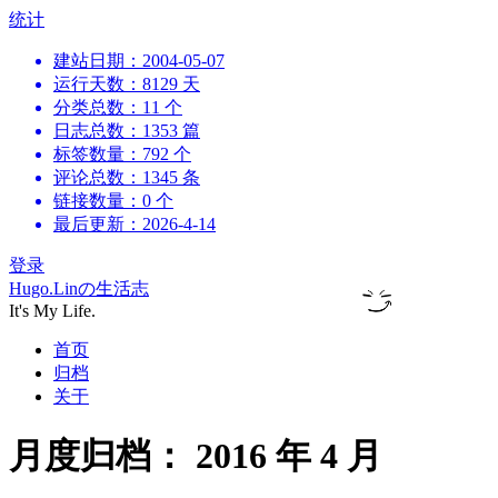
跳
统计
到
建站日期：2004-05-07
内
运行天数：8129 天
容
分类总数：11 个
日志总数：1353 篇
标签数量：792 个
评论总数：1345 条
链接数量：0 个
最后更新：2026-4-14
登录
Hugo.Linの生活志
It's My Life.
首页
归档
关于
月度归档：
2016 年 4 月