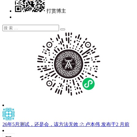
打赏博主
搜
搜
索：
索
26年5月测试，还是会，该方法无效 :?:
卢本伟
发布于2 月前