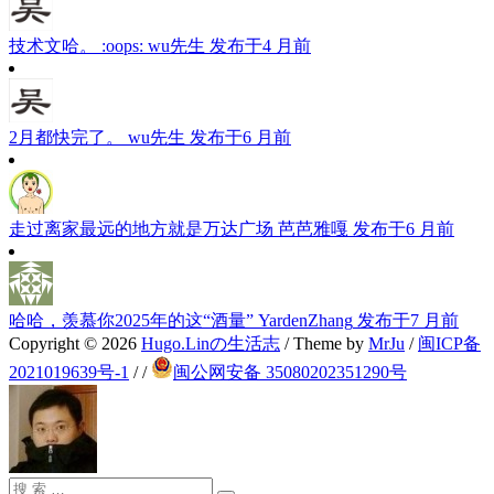
技术文哈。 :oops:
wu先生
发布于4 月前
2月都快完了。
wu先生
发布于6 月前
走过离家最远的地方就是万达广场
芭芭雅嘎
发布于6 月前
哈哈，羡慕你2025年的这“酒量”
YardenZhang
发布于7 月前
Copyright © 2026
Hugo.Linの生活志
/ Theme by
MrJu
/
闽ICP备
2021019639号-1
/
/
闽公网安备 35080202351290号
搜