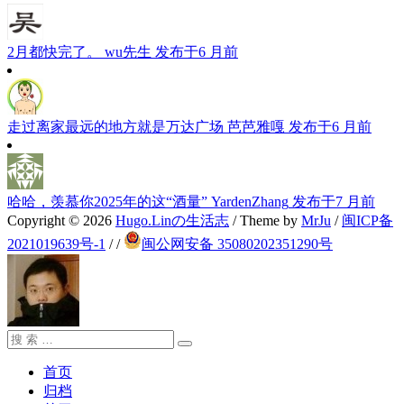
2月都快完了。
wu先生
发布于6 月前
走过离家最远的地方就是万达广场
芭芭雅嘎
发布于6 月前
哈哈，羡慕你2025年的这“酒量”
YardenZhang
发布于7 月前
Copyright © 2026
Hugo.Linの生活志
/ Theme by
MrJu
/
闽ICP备
2021019639号-1
/
/
闽公网安备 35080202351290号
搜
搜
索：
索
首页
归档