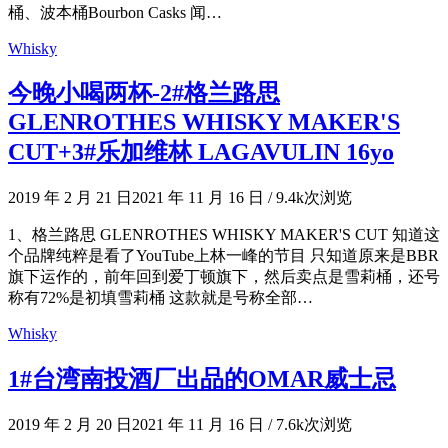
桶、波本桶Bourbon Casks 闻…
Whisky
今晚小喝两杯-2#格兰路思
GLENROTHES WHISKY MAKER'S
CUT+3#乐加维林 LAGAVULIN 16yo
2019 年 2 月 21 日
2021 年 11 月 16 日
/
9.4k次浏览
1、格兰路思 GLENROTHES WHISKY MAKER'S CUT 知道这
个品牌纯粹是看了YouTube上林一峰的节目 只知道原来是BBR
旗下运作的，前年回到爱丁顿旗下，然后卖点是雪莉桶，还号
称有72%是初填雪莉桶 这款就是号称全部…
Whisky
1#台湾南投酒厂出品的OMAR威士忌
2019 年 2 月 20 日
2021 年 11 月 16 日
/
7.6k次浏览