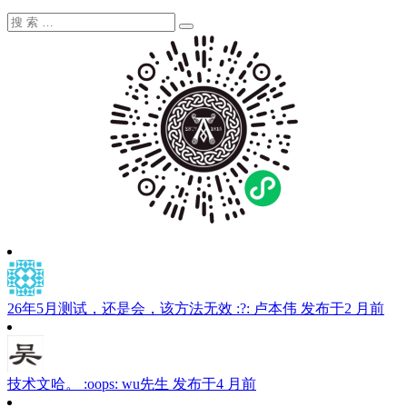
搜
搜
索：
索
26年5月测试，还是会，该方法无效 :?:
卢本伟
发布于2 月前
技术文哈。 :oops:
wu先生
发布于4 月前