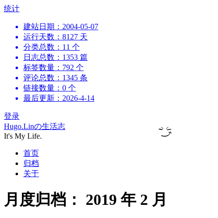
跳
统计
到
建站日期：2004-05-07
内
运行天数：8127 天
容
分类总数：11 个
日志总数：1353 篇
标签数量：792 个
评论总数：1345 条
链接数量：0 个
最后更新：2026-4-14
登录
Hugo.Linの生活志
It's My Life.
首页
归档
关于
月度归档：
2019 年 2 月