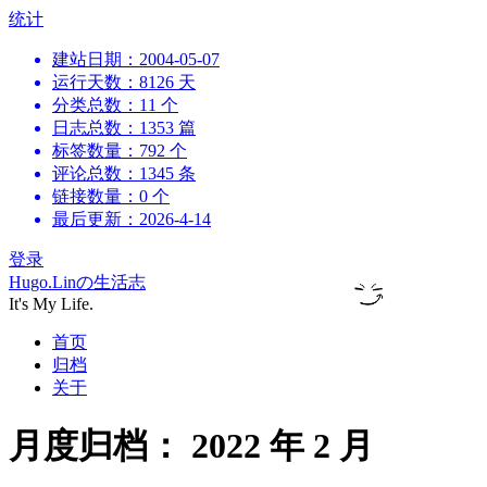
跳
统计
到
建站日期：2004-05-07
内
运行天数：8126 天
容
分类总数：11 个
日志总数：1353 篇
标签数量：792 个
评论总数：1345 条
链接数量：0 个
最后更新：2026-4-14
登录
Hugo.Linの生活志
It's My Life.
首页
归档
关于
月度归档：
2022 年 2 月