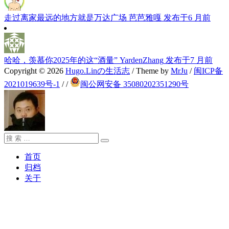
走过离家最远的地方就是万达广场
芭芭雅嘎
发布于6 月前
哈哈，羡慕你2025年的这“酒量”
YardenZhang
发布于7 月前
Copyright © 2026
Hugo.Linの生活志
/ Theme by
MrJu
/
闽ICP备
2021019639号-1
/
/
闽公网安备 35080202351290号
搜
搜
索：
索
首页
归档
关于