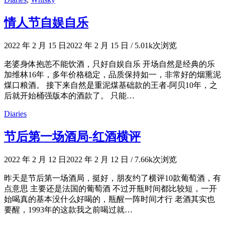
情人节自娱自乐
2022 年 2 月 15 日
2022 年 2 月 15 日
/
5.01k次浏览
老婆身体抱恙不能饮酒，只好自娱自乐 开场自然是经典的乐
加维林16年，多年价格稳定，品质保持如一，非常好的烟熏泥
煤口粮酒。 接下来自然是重泥煤基础款的王者-阿贝10年，之
后就开始桶强版本的酒款了。 只能…
Diaries
节后第一场酒局-红酒横评
2022 年 2 月 12 日
2022 年 2 月 12 日
/
7.66k次浏览
昨天是节后第一场酒局，挺好，朋友约了横评10款葡萄酒，有
点意思 主要还是法国的葡萄酒 不过开瓶时间都比较短，一开
始喝真的基本没什么好喝的，瓶醒一阵时间才行 老酒其实也
要醒，1993年的这款我之前喝过就…