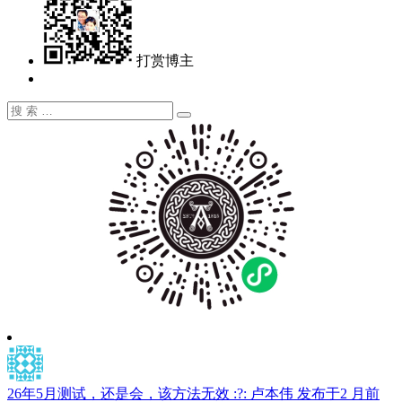
打赏博主
搜
搜
索：
索
26年5月测试，还是会，该方法无效 :?:
卢本伟
发布于2 月前