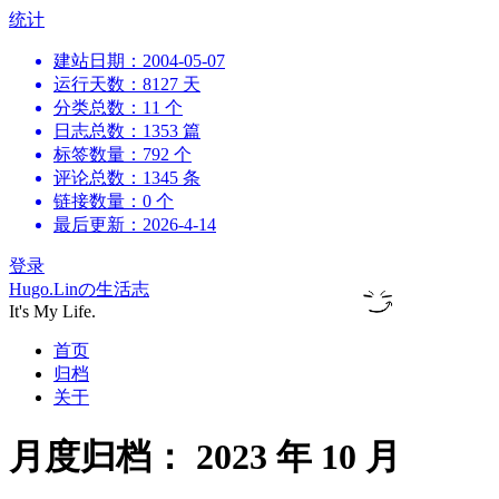
跳
统计
到
建站日期：2004-05-07
内
运行天数：8127 天
容
分类总数：11 个
日志总数：1353 篇
标签数量：792 个
评论总数：1345 条
链接数量：0 个
最后更新：2026-4-14
登录
Hugo.Linの生活志
It's My Life.
首页
归档
关于
月度归档：
2023 年 10 月