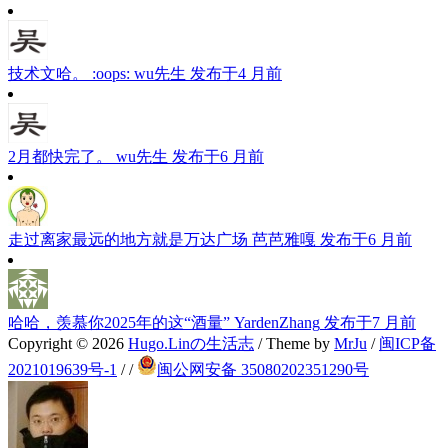
技术文哈。 :oops:
wu先生
发布于4 月前
2月都快完了。
wu先生
发布于6 月前
走过离家最远的地方就是万达广场
芭芭雅嘎
发布于6 月前
哈哈，羡慕你2025年的这“酒量”
YardenZhang
发布于7 月前
Copyright © 2026
Hugo.Linの生活志
/ Theme by
MrJu
/
闽ICP备
2021019639号-1
/
/
闽公网安备 35080202351290号