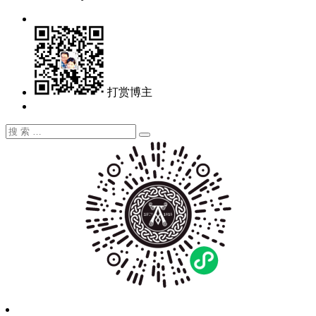
打赏博主
搜
搜
索：
索