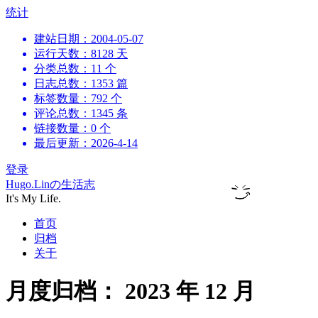
跳
统计
到
建站日期：2004-05-07
内
运行天数：8128 天
容
分类总数：11 个
日志总数：1353 篇
标签数量：792 个
评论总数：1345 条
链接数量：0 个
最后更新：2026-4-14
登录
Hugo.Linの生活志
It's My Life.
首页
归档
关于
月度归档：
2023 年 12 月