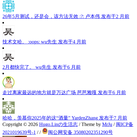
26年5月测试，还是会，该方法无效 :?:
卢本伟
发布于2 月前
技术文哈。 :oops:
wu先生
发布于4 月前
2月都快完了。
wu先生
发布于6 月前
走过离家最远的地方就是万达广场
芭芭雅嘎
发布于6 月前
哈哈，羡慕你2025年的这“酒量”
YardenZhang
发布于7 月前
Copyright © 2026
Hugo.Linの生活志
/ Theme by
MrJu
/
闽ICP备
2021019639号-1
/
/
闽公网安备 35080202351290号