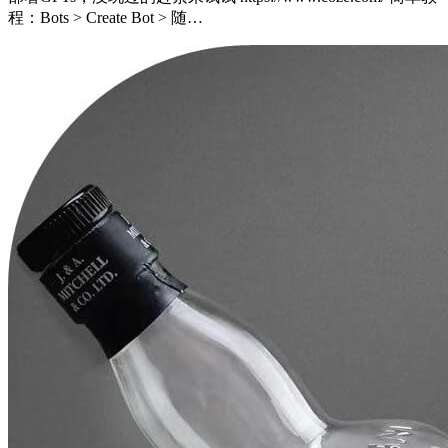
程：Bots > Create Bot > 随…