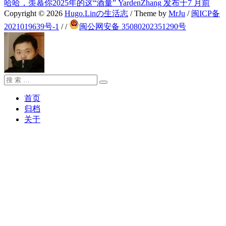
哈哈，羡慕你2025年的这“酒量”
YardenZhang
发布于7 月前
Copyright © 2026
Hugo.Linの生活志
/ Theme by
MrJu
/
闽ICP备
2021019639号-1
/
/
闽公网安备 35080202351290号
搜
搜
索：
索
首页
归档
关于