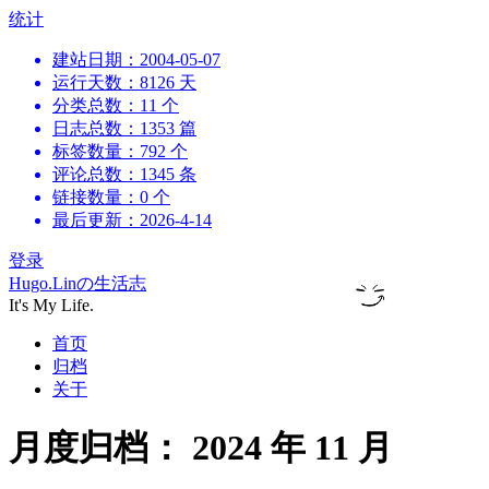
跳
统计
到
建站日期：2004-05-07
内
运行天数：8126 天
容
分类总数：11 个
日志总数：1353 篇
标签数量：792 个
评论总数：1345 条
链接数量：0 个
最后更新：2026-4-14
登录
Hugo.Linの生活志
It's My Life.
首页
归档
关于
月度归档：
2024 年 11 月