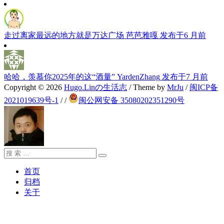
走过离家最远的地方就是万达广场
芭芭雅嘎
发布于6 月前
哈哈，羡慕你2025年的这“酒量”
YardenZhang
发布于7 月前
Copyright © 2026
Hugo.Linの生活志
/ Theme by
MrJu
/
闽ICP备
2021019639号-1
/
/
闽公网安备 35080202351290号
搜
搜
索：
索
首页
归档
关于