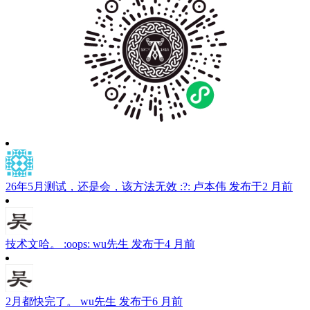
26年5月测试，还是会，该方法无效 :?:
卢本伟
发布于2 月前
技术文哈。 :oops:
wu先生
发布于4 月前
2月都快完了。
wu先生
发布于6 月前