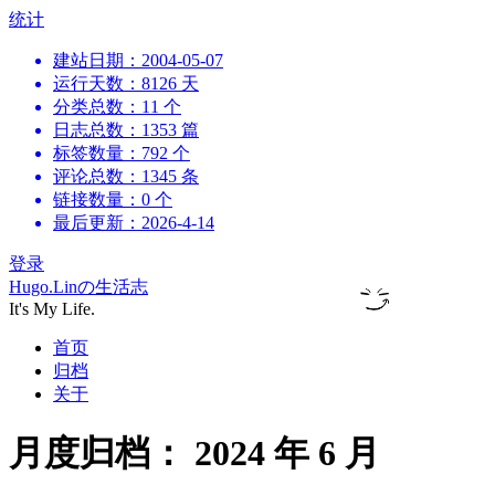
跳
统计
到
建站日期：2004-05-07
内
运行天数：8126 天
容
分类总数：11 个
日志总数：1353 篇
标签数量：792 个
评论总数：1345 条
链接数量：0 个
最后更新：2026-4-14
登录
Hugo.Linの生活志
It's My Life.
首页
归档
关于
月度归档：
2024 年 6 月